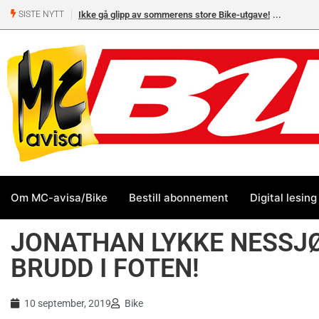
Ikke gå glipp av sommerens store Bike-utgave!
MC-salget
SISTE NYTT
Yamaha 
Om MC-avisa/Bike
Bestill abonnement
Digital lesing
JONATHAN LYKKE NESSJ
BRUDD I FOTEN!
10 september, 2019
Bike