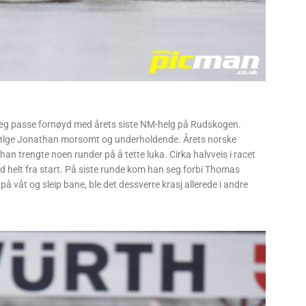
eg passe fornøyd med årets siste NM-helg på Rudskogen.
 ifølge Jonathan morsomt og underholdende. Årets norske
n trengte noen runder på å tette luka. Cirka halvveis i racet
 helt fra start. På siste runde kom han seg forbi Thomas
 på våt og sleip bane, ble det dessverre krasj allerede i andre