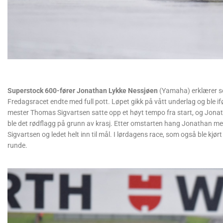
Superstock 600-fører Jonathan Lykke Nessjøen
(Yamaha) erklærer s
Fredagsracet endte med full pott. Løpet gikk på vått underlag og ble
mester Thomas Sigvartsen satte opp et høyt tempo fra start, og Jonatha
ble det rødflagg på grunn av krasj. Etter omstarten hang Jonathan med
Sigvartsen og ledet helt inn til mål. I lørdagens race, som også ble kjørt
runde.