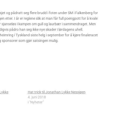
jet og pådratt seg flere brudd i foten under SM i Falkenberg for
 etter. I år er reglene slik at man får full poengpott for å kvale
var sjanseløs i kampen om gull og laurbær i sammendraget. Men
eldigvis pådro han seg ikke nye skader i lørdagens uhell.
eimring i Tyskland siste helg i september for å kjøre finaleracet
g sponsorer som gjør satsingen mulig.
Lykke
Hat trick til Jonathan Lykke Nessjøen
4. juni 2018
i "Nyheter"