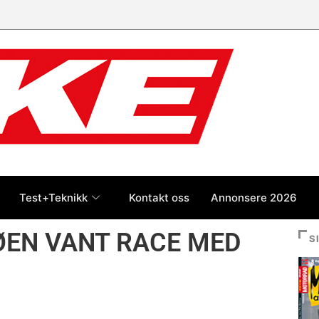
 jan-jul 2026: Honda størst foran
og BMW
Test+Teknikk
Kontakt oss
Annonsere 2026
ØEN VANT RACE MED
S