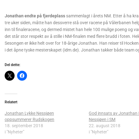
Jonathan endte på fjerdeplass
sammenlagt i årets NM. Etter å ha kras
tre uker siden, måtte han dessverre stå over racene på Vålerbanen helgen
inn til finaleracene, og dermed mistet han hele 100 mulige poeng og 
det står stor respekt av å stille i NM-finalen med flere brudd i foten. H
Sesongen er ikke helt over for 18-årige Jonathan. Han reiser til Hockenh
i det åpne tyske mesterskapet (idm.de). Jonathan takker både team o
Del dette:
Relatert
Jonathan Lykke Nessjøen
God innsats av Jonathan 
oppsummerer Rudskogen
Nessjøen i SM
18. september 2018
22. august 2018
i "Nyheter"
i "Nyheter"