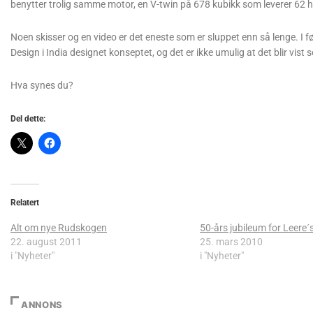
benytter trolig samme motor, en V-twin på 678 kubikk som leverer 62 h
Noen skisser og en video er det eneste som er sluppet enn så lenge. I f
Design i India designet konseptet, og det er ikke umulig at det blir vi
Hva synes du?
Del dette:
Relatert
Alt om nye Rudskogen
50-års jubileum for Leere
22. august 2011
25. mars 2010
i "Nyheter"
i "Nyheter"
ANNONS