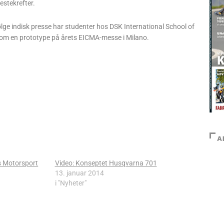
estekrefter.
ølge indisk presse har studenter hos DSK International School of
st som en prototype på årets EICMA-messe i Milano.
A
´s Motorsport
Video: Konseptet Husqvarna 701
13. januar 2014
i "Nyheter"