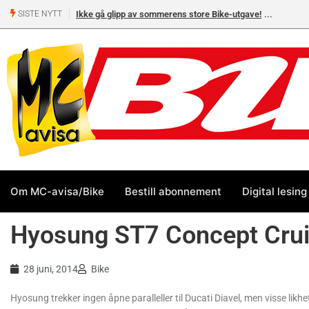
Ikke gå glipp av sommerens store Bike-utgave!
SISTE NYTT
Om MC-avisa/Bike
Bestill abonnement
Digital lesing
Hyosung ST7 Concept Crui
28 juni, 2014
Bike
Hyosung trekker ingen åpne paralleller til Ducati Diavel, men visse lik