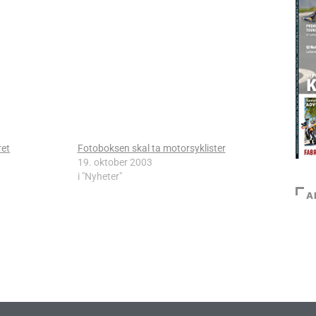
ret
Fotoboksen skal ta motorsyklister
19. oktober 2003
i "Nyheter"
A