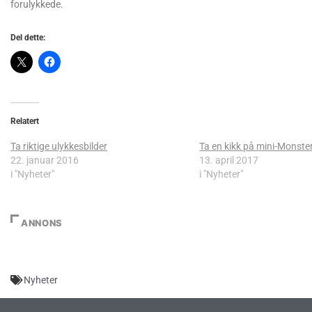
forulykkede.
Del dette:
Relatert
Ta riktige ulykkesbilder
Ta en kikk på mini-Monste
22. januar 2016
13. april 2017
i "Nyheter"
i "Nyheter"
ANNONS
Nyheter