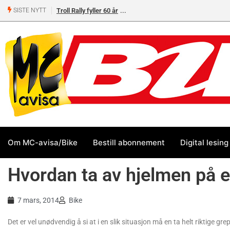
Troll Rally fyller 60 år
SISTE NYTT
Om MC-avisa/Bike
Bestill abonnement
Digital lesing
Hvordan ta av hjelmen på e
7 mars, 2014
Bike
Det er vel unødvendig å si at i en slik situasjon må en ta helt riktige g