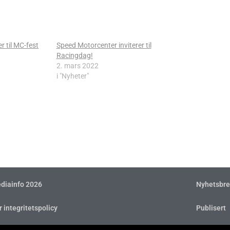
r til MC-fest
Speed Motorcenter inviterer til
Racingdag!
2. mars 2022
i "Nyheter"
diainfo 2026
Nyhetsbre
r integritetspolicy
Publisert