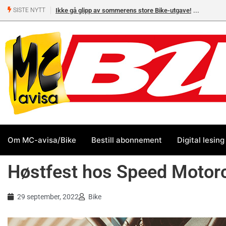
Ikke gå glipp av sommerens store Bike-utgave!
MC-salget
SISTE NYTT
Yamaha 
Om MC-avisa/Bike
Bestill abonnement
Digital lesing
Høstfest hos Speed Motor
29 september, 2022
Bike