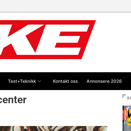
 jan-jul 2026: Honda størst foran
og BMW
Test+Teknikk
Kontakt oss
Annonsere 2026
center
S