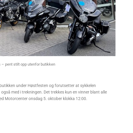
– pent stilt opp utenfor butikken
 butikken under Høstfesten og forutsetter at sykkelen
u også med i trekningen. Det trekkes kun en vinner blant alle
eed Motorcenter onsdag 5. oktober klokka 12:00.