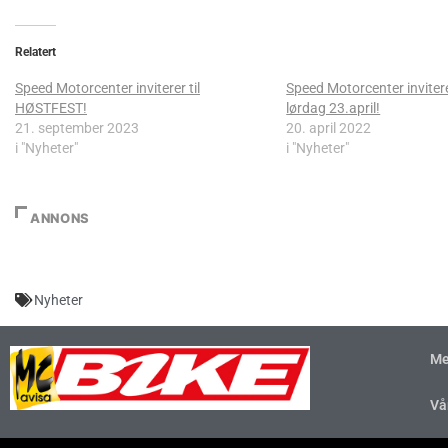
Relatert
Speed Motorcenter inviterer til
Speed Motorcenter invitere
HØSTFEST!
lørdag 23.april!
21. september 2023
20. april 2022
i "Nyheter"
i "Nyheter"
ANNONS
Nyheter
Me
Vå