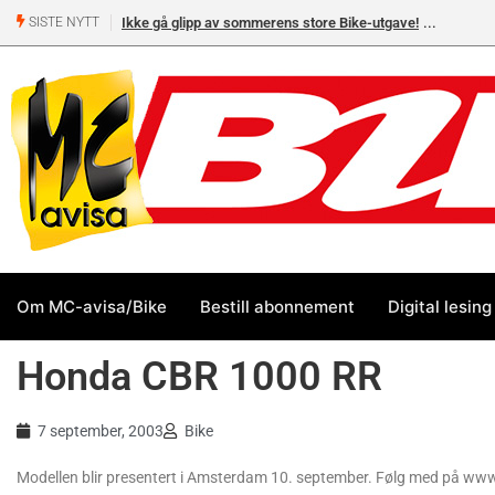
Ikke gå glipp av sommerens store Bike-utgave!
SISTE NYTT
Om MC-avisa/Bike
Bestill abonnement
Digital lesing
Honda CBR 1000 RR
7 september, 2003
Bike
Modellen blir presentert i Amsterdam 10. september. Følg med på www