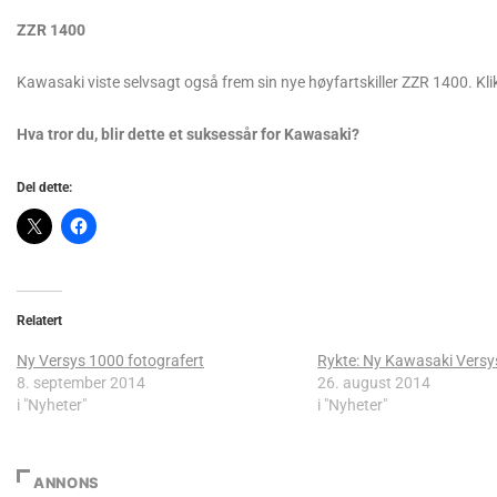
ZZR 1400
Kawasaki viste selvsagt også frem sin nye høyfartskiller ZZR 1400. Kli
Hva tror du, blir dette et suksessår for Kawasaki?
Del dette:
Relatert
Ny Versys 1000 fotografert
Rykte: Ny Kawasaki Versys
8. september 2014
26. august 2014
i "Nyheter"
i "Nyheter"
ANNONS