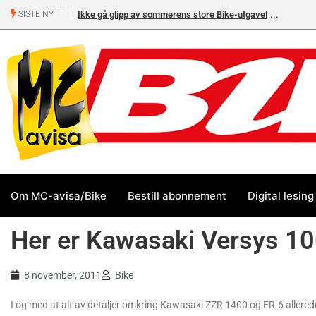
Ikke gå glipp av sommerens store Bike-utgave!
SISTE NYTT
Om MC-avisa/Bike
Bestill abonnement
Digital lesing
Her er Kawasaki Versys 1
8 november, 2011
Bike
I og med at alt av detaljer omkring Kawasaki ZZR 1400 og ER-6 allerede