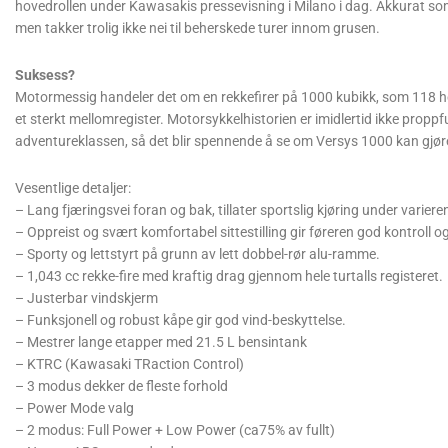
hovedrollen under Kawasakis pressevisning i Milano i dag. Akkurat som
men takker trolig ikke nei til beherskede turer innom grusen.
Suksess?
Motormessig handeler det om en rekkefirer på 1000 kubikk, som 118 hes
et sterkt mellomregister. Motorsykkelhistorien er imidlertid ikke proppfu
adventureklassen, så det blir spennende å se om Versys 1000 kan gjør
Vesentlige detaljer:
– Lang fjæringsvei foran og bak, tillater sportslig kjøring under variere
– Oppreist og svært komfortabel sittestilling gir føreren god kontroll o
– Sporty og lettstyrt på grunn av lett dobbel-rør alu-ramme.
– 1,043 cc rekke-fire med kraftig drag gjennom hele turtalls registeret.
– Justerbar vindskjerm
– Funksjonell og robust kåpe gir god vind-beskyttelse.
– Mestrer lange etapper med 21.5 L bensintank
– KTRC (Kawasaki TRaction Control)
– 3 modus dekker de fleste forhold
– Power Mode valg
– 2 modus: Full Power + Low Power (ca75% av fullt)