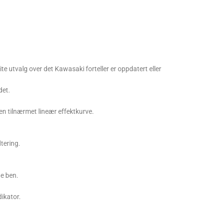
ite utvalg over det Kawasaki forteller er oppdatert eller
det.
en tilnærmet lineær effektkurve.
tering.
ge ben.
dikator.