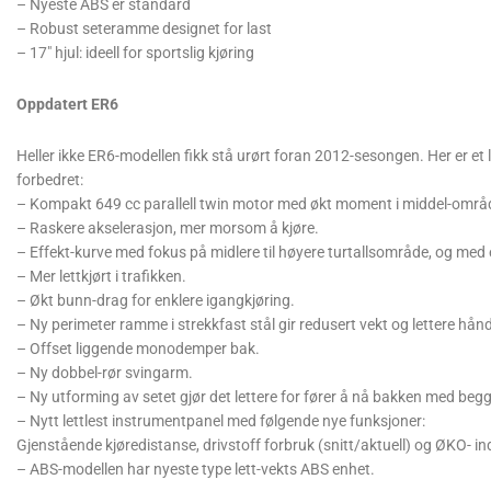
– Nyeste ABS er standard
– Robust seteramme designet for last
– 17″ hjul: ideell for sportslig kjøring
Oppdatert ER6
Heller ikke ER6-modellen fikk stå urørt foran 2012-sesongen. Her er et l
forbedret:
– Kompakt 649 cc parallell twin motor med økt moment i middel-områ
– Raskere akselerasjon, mer morsom å kjøre.
– Effekt-kurve med fokus på midlere til høyere turtallsområde, og med 
– Mer lettkjørt i trafikken.
– Økt bunn-drag for enklere igangkjøring.
– Ny perimeter ramme i strekkfast stål gir redusert vekt og lettere hånd
– Offset liggende monodemper bak.
– Ny dobbel-rør svingarm.
– Ny utforming av setet gjør det lettere for fører å nå bakken med beg
– Nytt lettlest instrumentpanel med følgende nye funksjoner:
Gjenstående kjøredistanse, drivstoff forbruk (snitt/aktuell) og ØKO- in
– ABS-modellen har nyeste type lett-vekts ABS enhet.