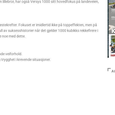
 lillebror, har også Versys 1000 sitt hovedfokus på landeveien,
tekrefter. Fokuset er imidlertid ikke på toppeffekten, men på
ll av suksesshistorier når det gjelder 1000 kubikks rekkefirere i
e noe med dette.
nde veiforhold.
g trygghet i krevende situasjoner.
A