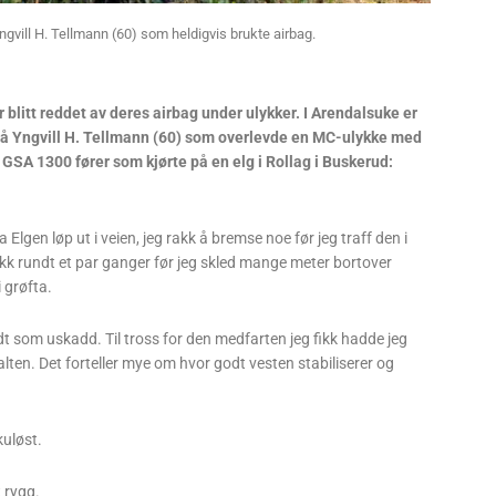
 Yngvill H. Tellmann (60) som heldigvis brukte airbag.
r blitt reddet av deres airbag under ulykker. I Arendalsuke er
så Yngvill H. Tellmann (60) som overlevde en MC-ulykke med
 GSA 1300 fører som kjørte på en elg i Rollag i Buskerud:
 Elgen løp ut i veien, jeg rakk å bremse noe før jeg traff den i
kk rundt et par ganger før jeg skled mange meter bortover
 grøfta.
 som uskadd. Til tross for den medfarten jeg fikk hadde jeg
lten. Det forteller mye om hvor godt vesten stabiliserer og
kuløst.
 rygg.