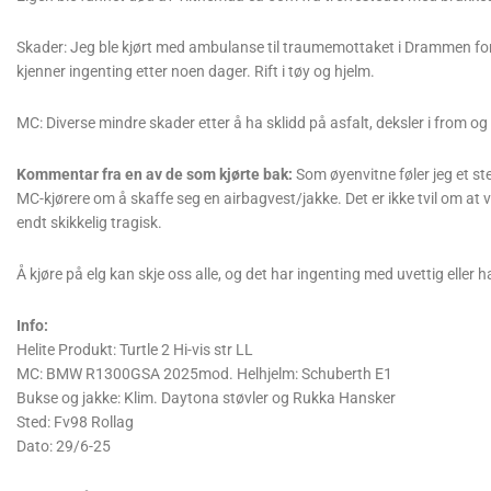
Skader: Jeg ble kjørt med ambulanse til traumemottaket i Drammen f
kjenner ingenting etter noen dager. Rift i tøy og hjelm.
MC: Diverse mindre skader etter å ha sklidd på asfalt, deksler i from og s
Kommentar fra en av de som kjørte bak:
Som øyenvitne føler jeg et s
MC-kjørere om å skaffe seg en airbagvest/jakke. Det er ikke tvil om at v
endt skikkelig tragisk.
Å kjøre på elg kan skje oss alle, og det har ingenting med uvettig eller h
Info:
Helite Produkt: Turtle 2 Hi-vis str LL
MC: BMW R1300GSA 2025mod. Helhjelm: Schuberth E1
Bukse og jakke: Klim. Daytona støvler og Rukka Hansker
Sted: Fv98 Rollag
Dato: 29/6-25