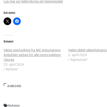
Les mer på Helite Norge sin hjemmeside!
Del dette:
Relatert
Viktig oppfordring fra MC-importørene:
Helite tildelt sikkerhetspris
Anbefaler airbag for alle motorsyklister
2. april 2024
i Norge
i "Kjøreutstyr"
23. april 2024
i "Nyheter"
ANNONS
Nyheter