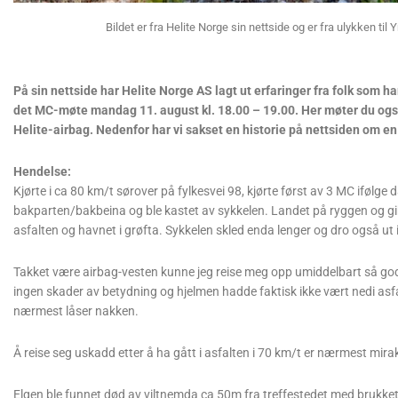
Bildet er fra Helite Norge sin nettside og er fra ulykken til
På sin nettside har Helite Norge AS lagt ut erfaringer fra folk som ha
det MC-møte mandag 11. august kl. 18.00 – 19.00. Her møter du og
Helite-airbag. Nedenfor har vi sakset en historie på nettsiden om en
Hendelse:
Kjørte i ca 80 km/t sørover på fylkesvei 98, kjørte først av 3 MC ifølge da
bakparten/bakbeina og ble kastet av sykkelen. Landet på ryggen og gi
asfalten og havnet i grøfta. Sykkelen skled enda lenger og dro også ut i
Takket være airbag-vesten kunne jeg reise meg opp umiddelbart så godt
ingen skader av betydning og hjelmen hadde faktisk ikke vært nedi asfa
nærmest låser nakken.
Å reise seg uskadd etter å ha gått i asfalten i 70 km/t er nærmest mira
Elgen ble funnet død av viltnemda ca 50m fra treffestedet med brukket