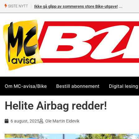
Ikke gå glipp av sommerens store Bike-utgave!
MC-salget
SISTE NYTT
Yamaha 
Om MC-avisa/Bike
Bestill abonnement
Digital lesing
Helite Airbag redder!
6 august, 2025
Ole Martin Eidevik