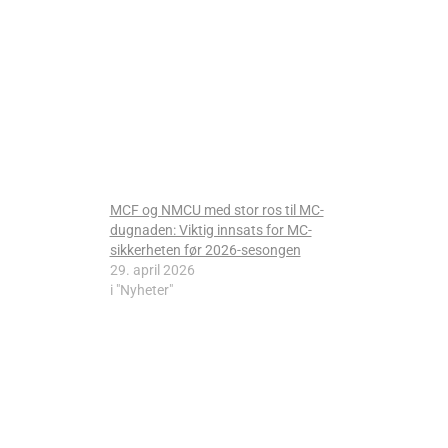
MCF og NMCU med stor ros til MC-
dugnaden: Viktig innsats for MC-
sikkerheten før 2026-sesongen
29. april 2026
i "Nyheter"