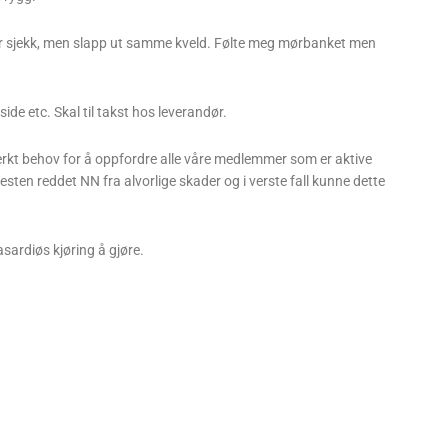
or sjekk, men slapp ut samme kveld. Følte meg mørbanket men
ide etc. Skal til takst hos leverandør.
terkt behov for å oppfordre alle våre medlemmer som er aktive
esten reddet NN fra alvorlige skader og i verste fall kunne dette
asardiøs kjøring å gjøre.