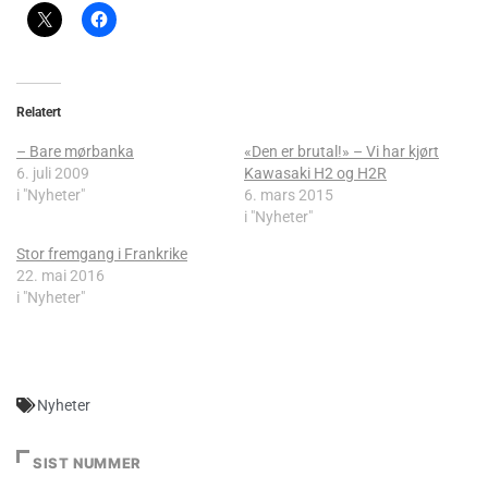
Relatert
– Bare mørbanka
«Den er brutal!» – Vi har kjørt
6. juli 2009
Kawasaki H2 og H2R
i "Nyheter"
6. mars 2015
i "Nyheter"
Stor fremgang i Frankrike
22. mai 2016
i "Nyheter"
Nyheter
SIST NUMMER