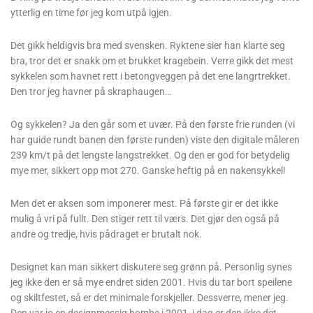
ytterlig en time før jeg kom utpå igjen.
Det gikk heldigvis bra med svensken. Ryktene sier han klarte seg
bra, tror det er snakk om et brukket kragebein. Verre gikk det mest
sykkelen som havnet rett i betongveggen på det ene langrtrekket.
Den tror jeg havner på skraphaugen…
Og sykkelen? Ja den går som et uvær. På den første frie runden (vi
har guide rundt banen den første runden) viste den digitale måleren
239 km/t på det lengste langstrekket. Og den er god for betydelig
mye mer, sikkert opp mot 270. Ganske heftig på en nakensykkel!
Men det er aksen som imponerer mest. På første gir er det ikke
mulig å vri på fullt. Den stiger rett til værs. Det gjør den også på
andre og tredje, hvis pådraget er brutalt nok.
Designet kan man sikkert diskutere seg grønn på. Personlig synes
jeg ikke den er så mye endret siden 2001. Hvis du tar bort speilene
og skiltfestet, så er det minimale forskjeller. Dessverre, mener jeg.
Den var jo en designmessig bombe i 2001, i dag er den ikke det.