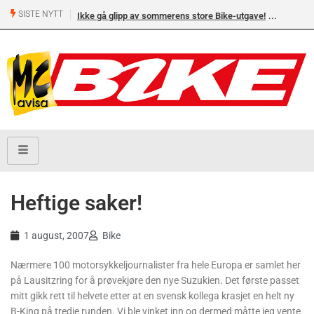
SISTE NYTT
Ikke gå glipp av sommerens store Bike-utgave!
Heftige saker!
1 august, 2007
Bike
Nærmere 100 motorsykkeljournalister fra hele Europa er samlet her
på Lausitzring for å prøvekjøre den nye Suzukien. Det første passet
mitt gikk rett til helvete etter at en svensk kollega krasjet en helt ny
B-King på tredje runden. Vi ble vinket inn og dermed måtte jeg vente