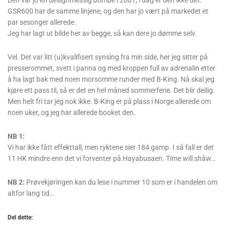
GSR600 har de samme linjene, og den har jo vært på markedet et
par sesonger allerede.
Jeg har lagt ut bilde her av begge, så kan dere jo dømme selv.
Vel. Det var litt (u)kvalifisert synsing fra min side, her jeg sitter på
presserommet, svett i panna og med kroppen full av adrenalin etter
å ha lagt bak med noen morsomme runder med B-King. Nå skal jeg
kjøre ett pass til, så er det en hel måned sommerferie. Det blir deilig.
Men helt fri tar jeg nok ikke. B-King er på plass i Norge allerede om
noen uker, og jeg har allerede booket den.
NB 1:
Vi har ikke fått effekttall, men ryktene sier 184 gamp. I så fall er det
11 HK mindre enn det vi forventer på Hayabusaen. Time will shåw…
NB 2:
Prøvekjøringen kan du lese i nummer 10 som er i handelen om
altfor lang tid…
Del dette: