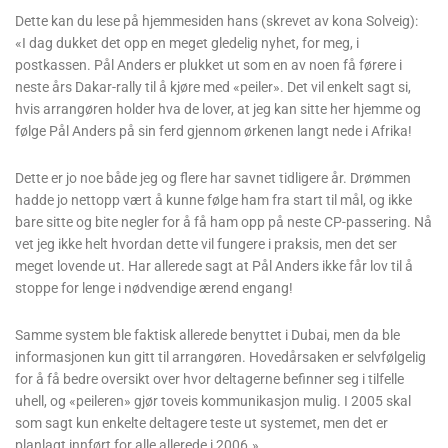
Dette kan du lese på hjemmesiden hans (skrevet av kona Solveig):
«I dag dukket det opp en meget gledelig nyhet, for meg, i
postkassen. Pål Anders er plukket ut som en av noen få førere i
neste års Dakar-rally til å kjøre med «peiler». Det vil enkelt sagt si,
hvis arrangøren holder hva de lover, at jeg kan sitte her hjemme og
følge Pål Anders på sin ferd gjennom ørkenen langt nede i Afrika!
Dette er jo noe både jeg og flere har savnet tidligere år. Drømmen
hadde jo nettopp vært å kunne følge ham fra start til mål, og ikke
bare sitte og bite negler for å få ham opp på neste CP-passering. Nå
vet jeg ikke helt hvordan dette vil fungere i praksis, men det ser
meget lovende ut. Har allerede sagt at Pål Anders ikke får lov til å
stoppe for lenge i nødvendige ærend engang!
Samme system ble faktisk allerede benyttet i Dubai, men da ble
informasjonen kun gitt til arrangøren. Hovedårsaken er selvfølgelig
for å få bedre oversikt over hvor deltagerne befinner seg i tilfelle
uhell, og «peileren» gjør toveis kommunikasjon mulig. I 2005 skal
som sagt kun enkelte deltagere teste ut systemet, men det er
planlagt innført for alle allerede i 2006.»