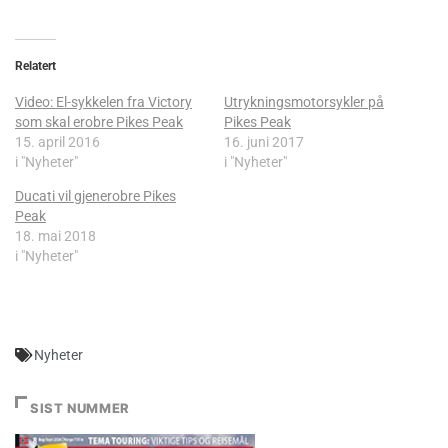
Relatert
Video: El-sykkelen fra Victory
Utrykningsmotorsykler på
som skal erobre Pikes Peak
Pikes Peak
15. april 2016
16. juni 2017
i "Nyheter"
i "Nyheter"
Ducati vil gjenerobre Pikes
Peak
18. mai 2018
i "Nyheter"
Nyheter
SIST NUMMER