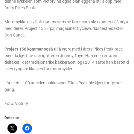
denne sykkelen som Victory nå også planlegger å stille opp med i
årets Pikes Peak.
Motorsykkelen vil bli kjørt av samme fører som ble tvunget til å bryte
med deres Project 156 i fjor, magasinet Cycleworlds testredaktør
Don Canet.
Project 156 kommer også til å
være med i årets Pikes Peak-race,
men da kjørt av racingføreren Jeremy Toye. Han er en erfaren
deltaker i det tradisjonsrike bakkeracet, og i 2014 satte han bestetid
i den tyngste klassen for motorsykler.
I år er det 100 år siden bakkeløpet Pikes Peak ble kjørt for første
gang.
Foto: Victory
Del dette: