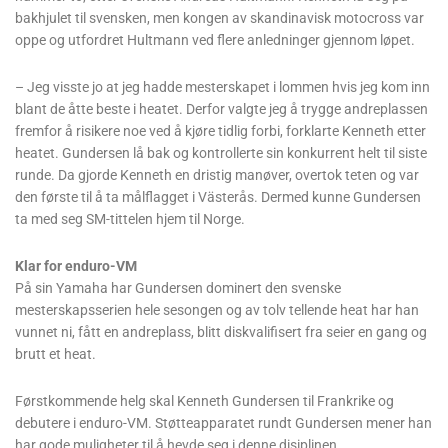
bakhjulet til svensken, men kongen av skandinavisk motocross var
oppe og utfordret Hultmann ved flere anledninger gjennom løpet.
– Jeg visste jo at jeg hadde mesterskapet i lommen hvis jeg kom inn
blant de åtte beste i heatet. Derfor valgte jeg å trygge andreplassen
fremfor å risikere noe ved å kjøre tidlig forbi, forklarte Kenneth etter
heatet. Gundersen lå bak og kontrollerte sin konkurrent helt til siste
runde. Da gjorde Kenneth en dristig manøver, overtok teten og var
den første til å ta målflagget i Västerås. Dermed kunne Gundersen
ta med seg SM-tittelen hjem til Norge.
Klar for enduro-VM
På sin Yamaha har Gundersen dominert den svenske
mesterskapsserien hele sesongen og av tolv tellende heat har han
vunnet ni, fått en andreplass, blitt diskvalifisert fra seier en gang og
brutt et heat.
Førstkommende helg skal Kenneth Gundersen til Frankrike og
debutere i enduro-VM. Støtteapparatet rundt Gundersen mener han
har gode muligheter til å hevde seg i denne disiplinen.