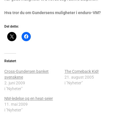
Hva tror du om Gundersens muligheter i enduro-VM?
Del dette:
Relatert
Cross-Gundersen banket
The Comeback Kid!
svenskene
21. august 2005
2. juni 2009
i "Nyheter"
i "Nyheter"
NM-ledelse og en heat-seier
11. mai 2009
i "Nyheter"