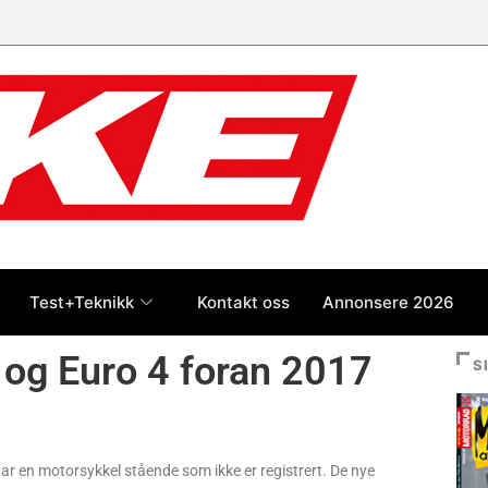
Test+Teknikk
Kontakt oss
Annonsere 2026
g og Euro 4 foran 2017
S
har en motorsykkel stående som ikke er registrert. De nye