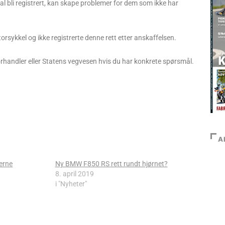
al bli registrert, kan skape problemer for dem som ikke har
ykkel og ikke registrerte denne rett etter anskaffelsen.
forhandler eller Statens vegvesen hvis du har konkrete spørsmål.
A
erne
Ny BMW F850 RS rett rundt hjørnet?
8. april 2019
i "Nyheter"