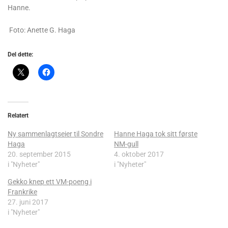
Hanne.
Foto: Anette G. Haga
Del dette:
Relatert
Ny sammenlagtseier til Sondre
Hanne Haga tok sitt første
Haga
NM-gull
20. september 2015
4. oktober 2017
i "Nyheter"
i "Nyheter"
Gekko knep ett VM-poeng i
Frankrike
27. juni 2017
i "Nyheter"