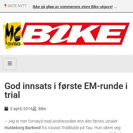
SISTE NYTT
Ikke gå glipp av sommerens store Bike-utgave!
MC-salget
Yamaha 
God innsats i første EM-runde i
trial
3 april, 2016
Bike
– Jeg er mer fornøyd med andrerunden enn den første, uttaler
Huldeborg Barkved
fra Vaulali Trialklubb på Tau. Hun sikret seg