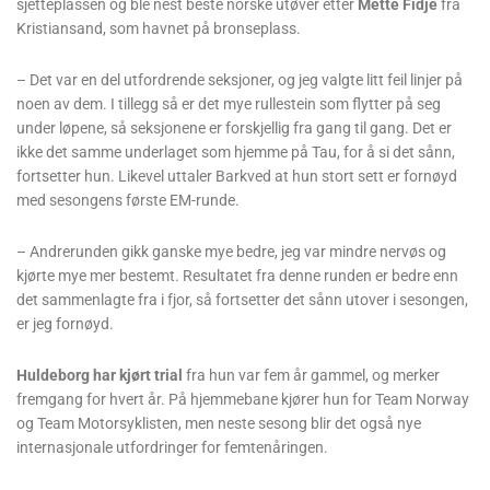
sjetteplassen og ble nest beste norske utøver etter
Mette Fidje
fra
Kristiansand, som havnet på bronseplass.
– Det var en del utfordrende seksjoner, og jeg valgte litt feil linjer på
noen av dem. I tillegg så er det mye rullestein som flytter på seg
under løpene, så seksjonene er forskjellig fra gang til gang. Det er
ikke det samme underlaget som hjemme på Tau, for å si det sånn,
fortsetter hun. Likevel uttaler Barkved at hun stort sett er fornøyd
med sesongens første EM-runde.
– Andrerunden gikk ganske mye bedre, jeg var mindre nervøs og
kjørte mye mer bestemt. Resultatet fra denne runden er bedre enn
det sammenlagte fra i fjor, så fortsetter det sånn utover i sesongen,
er jeg fornøyd.
Huldeborg har kjørt trial
fra hun var fem år gammel, og merker
fremgang for hvert år. På hjemmebane kjører hun for Team Norway
og Team Motorsyklisten, men neste sesong blir det også nye
internasjonale utfordringer for femtenåringen.