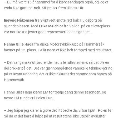
– Du må være 16 år gammel for å kjøre søndagen også, og jeg er
enda ikke gammel nok. Så jeg ser frem til neste år!
Ingveig Håkonsen
fra Skiptvedt endte rett bak Huldeborg på
sjuendeplassen. Med
Erika Melchior
fra Valldal på en ellevteplass
var norske trialjenter godt representert denne gangen.
Hanne Gilje Haga
fra Riska Motorsykkelklubb på Hommersåk
havnet på 15. plass. 19-åringen er ikke helt fornøyd med resultatet.
– Det var ganske utfordrende med alle rullesteinene, så det ble en
del prikker på det. Det var gjennomgående vanskelig teknisk kjøring
på et uvant underlag, det er ikke akkurat det samme som banen på
Hommersåk.
Hanne Gilje Haga kjører EM for tredje gang denne sesongen, og
neste EM-runde er i Polen i juni.
– Jeg håper jeg klarer å gjøre det litt bedre da, vi har kjørt i Polen før.
Så da er det bare å håpe på at resultatene ikke uteblir, avslutter