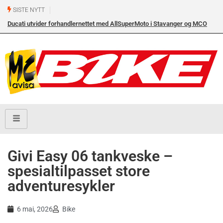
SISTE NYTT
Ducati utvider forhandlernettet med AllSuperMoto i Stavanger og MCO
Vollebekk i Oslo
Givi Easy 06 tankveske –
spesialtilpasset store
adventuresykler
6 mai, 2026
Bike