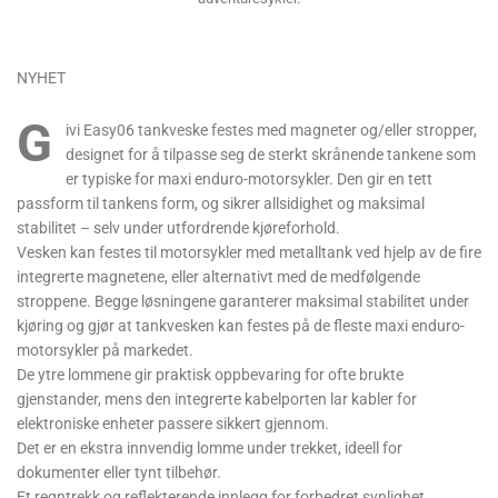
NYHET
G
ivi Easy06 tankveske festes med magneter og/eller stropper,
designet for å tilpasse seg de sterkt skrånende tankene som
er typiske for maxi enduro-motorsykler. Den gir en tett
passform til tankens form, og sikrer allsidighet og maksimal
stabilitet – selv under utfordrende kjøreforhold.
Vesken kan festes til motorsykler med metalltank ved hjelp av de fire
integrerte magnetene, eller alternativt med de medfølgende
stroppene. Begge løsningene garanterer maksimal stabilitet under
kjøring og gjør at tankvesken kan festes på de fleste maxi enduro-
motorsykler på markedet.
De ytre lommene gir praktisk oppbevaring for ofte brukte
gjenstander, mens den integrerte kabelporten lar kabler for
elektroniske enheter passere sikkert gjennom.
Det er en ekstra innvendig lomme under trekket, ideell for
dokumenter eller tynt tilbehør.
Et regntrekk og reflekterende innlegg for forbedret synlighet