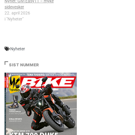
Nyhet: Givi Easy11 – myke
sidevesker
22. april 2026
i "Nyheter"
Nyheter
SIST NUMMER