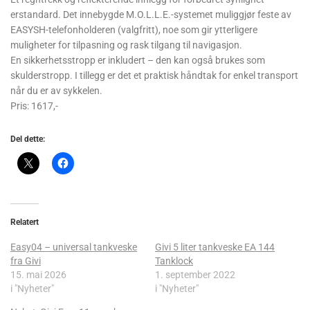
erstandard. Det innebygde M.O.L.L.E.-systemet muliggjør feste av
EASYSH-telefonholderen (valgfritt), noe som gir ytterligere
muligheter for tilpasning og rask tilgang til navigasjon.
En sikkerhetsstropp er inkludert – den kan også brukes som
skulderstropp. I tillegg er det et praktisk håndtak for enkel transport
når du er av sykkelen.
Pris: 1617,-
Del dette:
Relatert
Easy04 – universal tankveske
Givi 5 liter tankveske EA 144
fra Givi
Tanklock
15. mai 2026
1. september 2022
i "Nyheter"
i "Nyheter"