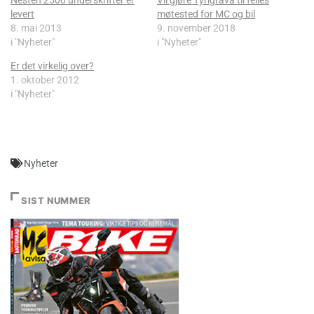
levert
møtested for MC og bil
8. mai 2013
9. november 2018
i "Nyheter"
i "Nyheter"
Er det virkelig over?
1. oktober 2012
i "Nyheter"
Nyheter
SIST NUMMER