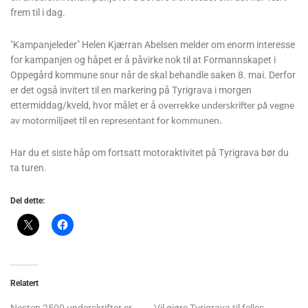
frem til i dag.
"Kampanjeleder" Helen Kjærran Abelsen melder om enorm interesse
for kampanjen og håpet er å påvirke nok til at Formannskapet i
Oppegård kommune snur når de skal behandle saken 8. mai. Derfor
er det også invitert til en markering på Tyrigrava i morgen
ettermiddag/kveld, hvor målet er å
overrekke underskrifter på vegne
av motormiljøet til en representant for kommunen.
Har du et siste håp om fortsatt motoraktivitet på Tyrigrava bør du
ta turen.
Del dette:
Relatert
Nesten 2500 underskrifter er
Vil gjøre Tyrigrava til felles