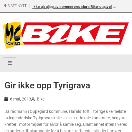
SISTE NYTT
Ikke gå glipp av sommerens store Bike-utgave!
Gir ikke opp Tyrigrava
6 mai, 2013
Bike
Da rådmann i Oppegård kommune, Harald Toft, i forrige uke meldte
at legendariske Tyrigrava skulle leies ut til lokale kunstnere, begynte
krefter i motormiljøet for alvor å samle seg. Blant annet intensiveres
en underskriftskampanje for å bevare treffstedet slik det har vært