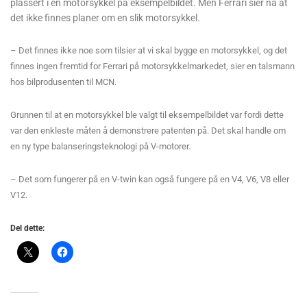
plassert i en motorsykkel på eksempelbildet. Men Ferrari sier nå at
det ikke finnes planer om en slik motorsykkel.
– Det finnes ikke noe som tilsier at vi skal bygge en motorsykkel, og det
finnes ingen fremtid for Ferrari på motorsykkelmarkedet, sier en talsmann
hos bilprodusenten til MCN.
Grunnen til at en motorsykkel ble valgt til eksempelbildet var fordi dette
var den enkleste måten å demonstrere patenten på. Det skal handle om
en ny type balanseringsteknologi på V-motorer.
– Det som fungerer på en V-twin kan også fungere på en V4, V6, V8 eller
V12.
Del dette: