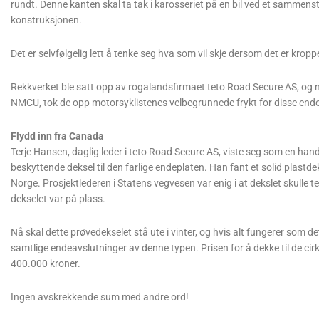
rundt. Denne kanten skal ta tak i karosseriet på en bil ved et sammenst
konstruksjonen.
Det er selvfølgelig lett å tenke seg hva som vil skje dersom det er kropp
Rekkverket ble satt opp av rogalandsfirmaet teto Road Secure AS, og n
NMCU, tok de opp motorsyklistenes velbegrunnede frykt for disse end
Flydd inn fra Canada
Terje Hansen, daglig leder i teto Road Secure AS, viste seg som en han
beskyttende deksel til den farlige endeplaten. Han fant et solid plastdek
Norge. Prosjektlederen i Statens vegvesen var enig i at dekslet skulle 
dekselet var på plass.
Nå skal dette prøvedekselet stå ute i vinter, og hvis alt fungerer som 
samtlige endeavslutninger av denne typen. Prisen for å dekke til de ci
400.000 kroner.
Ingen avskrekkende sum med andre ord!