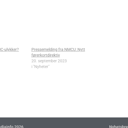
MC-ulykker?
Pressemelding fra NMCU: Nytt
førerkortdirektiv
20. september 2023
i "Nyheter"
diainfo 2026
Nyhetsbre