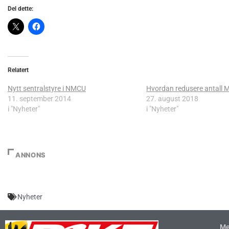
Del dette:
Relatert
Nytt sentralstyre i NMCU
Hvordan redusere antall 
11. september 2014
27. august 2018
i "Nyheter"
i "Nyheter"
ANNONS
Nyheter
Me