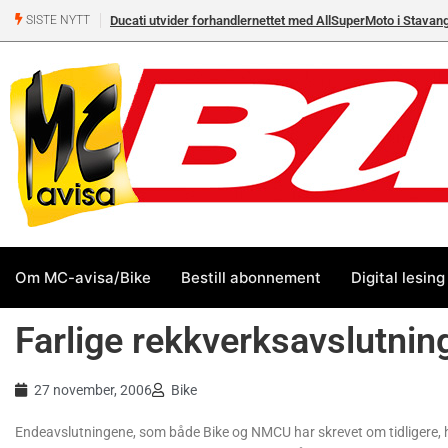
Ducati utvider forhandlernettet med AllSuperMoto i Stavan
SISTE NYTT
Om MC-avisa/Bike
Bestill abonnement
Digital lesing
Farlige rekkverksavslutnin
27 november, 2006
Bike
Endeavslutningene, som både Bike og NMCU har skrevet om tidligere, h