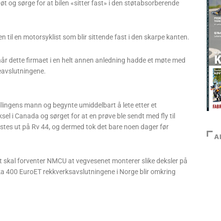
øt og sørge for at bilen «sitter fast» i den støtabsorberende
en til en motorsyklist som blir sittende fast i den skarpe kanten.
år dette firmaet i en helt annen anledning hadde et møte med
eavslutningene.
dlingens mann og begynte umiddelbart å lete etter et
sel i Canada og sørget for at en prøve ble sendt med fly til
testes ut på Rv 44, og dermed tok det bare noen dager før
A
det skal forventer NMCU at vegvesenet monterer slike deksler på
rka 400 EuroET rekkverksavslutningene i Norge blir omkring