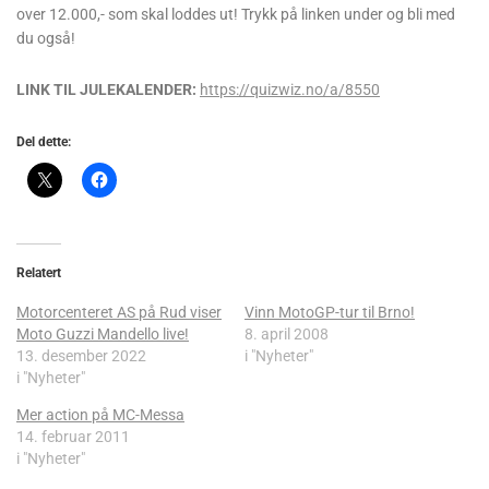
over 12.000,- som skal loddes ut! Trykk på linken under og bli med
du også!
LINK TIL JULEKALENDER:
https://quizwiz.no/a/8550
Del dette:
Relatert
Motorcenteret AS på Rud viser
Vinn MotoGP-tur til Brno!
Moto Guzzi Mandello live!
8. april 2008
13. desember 2022
i "Nyheter"
i "Nyheter"
Mer action på MC-Messa
14. februar 2011
i "Nyheter"