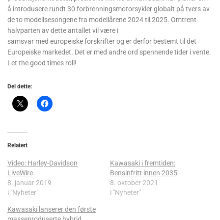
å introdusere rundt 30 forbrenningsmotorsykler globalt på tvers av
de to modellsesongene fra modellårene 2024 til 2025. Omtrent
halvparten av dette antallet vil være i
samsvar med europeiske forskrifter og er derfor bestemt til det
Europeiske markedet. Det er med andre ord spennende tider i vente.
Let the good times roll!
Del dette:
Relatert
Video: Harley-Davidson
Kawasaki i fremtiden:
LiveWire
Bensinfritt innen 2035
8. januar 2019
8. oktober 2021
i "Nyheter"
i "Nyheter"
Kawasaki lanserer den første
masseproduserte hybrid