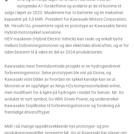
europeiske A1-forskriftene og avslørte at de vil komme til
salgs i løpet av 2023. Maskinene har to batterier og en maksimal
kapasitet på 3,0 kWh. President for Kawasaki Motors Corporation,
Mr. Hiroshi Ito, presenterte også en prototype av Kawasakis første
Hybrid-motorsykkel noensinne.
HEV-maskinen (Hybrid Electric Vehicle) kan raskt og enkelt bytte
mellom forbrenningsmotoren og den elektriske drivkraften, og er for
tiden bestemt til å være en del av 2024-produktserien.
Kawasakis mest fremtidsrettede prosjekt er en hydrogendrevet
forbrenningsmotor. Selve prototypen ble vist på Eicma, og
Kawasaki viste bilder av hvordan en sykkel kanskje kan se ut.
Motoren er en oppfølger av Ninja H2s kompressorladede enhet,
men modifisert for å kjøre på hydrogen i stedet for bensin. Mr. Ito
avduket et nytt symbol, Go With Green Power, og understreker
Kawasakis forpliktelse til forbrenningsmotorer og forskning på
fremtidige drivstofftyper.
Midt i så mange oppsiktsvekkende nye prototype- og pre-
produksjonsmodeller, presiserte Mr. Ito at Kawasaki har planer om