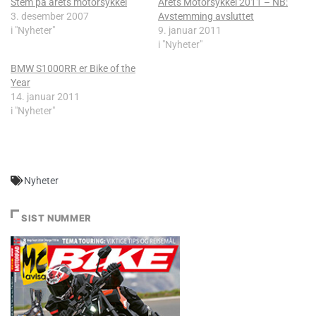
Stem på årets motorsykkel
Årets Motorsykkel 2011 – NB:
3. desember 2007
Avstemming avsluttet
i "Nyheter"
9. januar 2011
i "Nyheter"
BMW S1000RR er Bike of the
Year
14. januar 2011
i "Nyheter"
Nyheter
SIST NUMMER