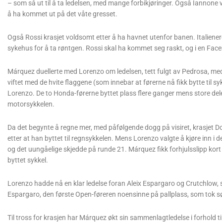
– som så ut til å ta ledelsen, med mange forbikjøringer. Også Iannone 
å ha kommet ut på det våte gresset.
Også Rossi krasjet voldsomt etter å ha havnet utenfor banen. Italieneren s
sykehus for å ta røntgen. Rossi skal ha kommet seg raskt, og i en Face
Márquez duellerte med Lorenzo om ledelsen, tett fulgt av Pedrosa, med 
viftet med de hvite flaggene (som innebar at førerne nå fikk bytte til
Lorenzo. De to Honda-førerne byttet plass flere ganger mens store deler 
motorsykkelen.
Da det begynte å regne mer, med påfølgende dogg på visiret, krasjet D
etter at han byttet til regnsykkelen. Mens Lorenzo valgte å kjøre inn i
og det uungåelige skjedde på runde 21. Márquez fikk forhjulsslipp kort 
byttet sykkel.
Lorenzo hadde nå en klar ledelse foran Aleix Espargaro og Crutchlow, 
Espargaro, den første Open-føreren noensinne på pallplass, som tok sø
Til tross for krasjen har Márquez økt sin sammenlagtledelse i forhold ti