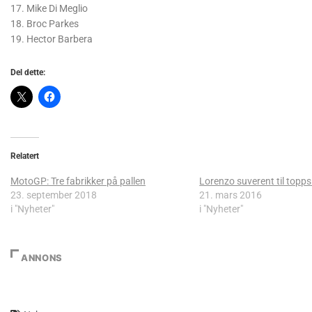
17. Mike Di Meglio
18. Broc Parkes
19. Hector Barbera
Del dette:
Relatert
MotoGP: Tre fabrikker på pallen
Lorenzo suverent til topps
23. september 2018
21. mars 2016
i "Nyheter"
i "Nyheter"
ANNONS