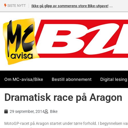
Ikke gå glipp av sommerens store Bike-utgave!
SISTE NYTT
Om MC-avisa/Bike
Bestill abonnement
Digital lesing
Dramatisk race på Aragon
29 september, 2014
Bike
MotoGP-racet på Aragon startet under tørre forhold. I begynnelsen v