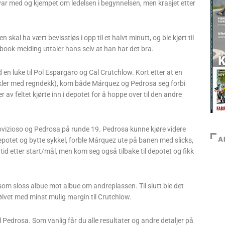
var med og kjempet om ledelsen i begynnelsen, men krasjet etter
kal ha vært bevisstløs i opp til et halvt minutt, og ble kjørt til
book-melding uttaler hans selv at han har det bra.
en luke til Pol Espargaro og Cal Crutchlow. Kort etter at en
 sykler med regndekk), kom både Márquez og Pedrosa seg forbi
av feltet kjørte inn i depotet for å hoppe over til den andre
ovizioso og Pedrosa på runde 19. Pedrosa kunne kjøre videre
A
 depotet og bytte sykkel, forble Márquez ute på banen med slicks,
tid etter start/mål, men kom seg også tilbake til depotet og fikk
som sloss albue mot albue om andreplassen. Til slutt ble det
lvet med minst mulig margin til Crutchlow.
l Pedrosa. Som vanlig får du alle resultater og andre detaljer på