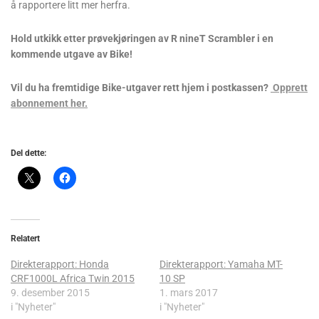
å rapportere litt mer herfra.
Hold utkikk etter prøvekjøringen av R nineT Scrambler i en
kommende utgave av Bike!
Vil du ha fremtidige Bike-utgaver rett hjem i postkassen?
Opprett
abonnement her.
Del dette:
Relatert
Direkterapport: Honda
Direkterapport: Yamaha MT-
CRF1000L Africa Twin 2015
10 SP
9. desember 2015
1. mars 2017
i "Nyheter"
i "Nyheter"