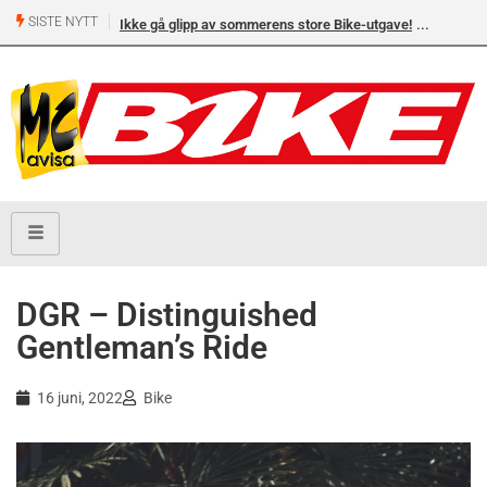
SISTE NYTT
Ikke gå glipp av sommerens store Bike-utgave!
MC-salget
Yamaha 
DGR – Distinguished
Gentleman’s Ride
16 juni, 2022
Bike