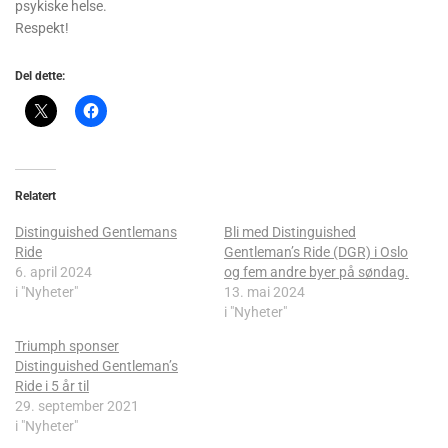
psykiske helse.
Respekt!
Del dette:
Relatert
Distinguished Gentlemans
Bli med Distinguished
Ride
Gentleman’s Ride (DGR) i Oslo
6. april 2024
og fem andre byer på søndag.
i "Nyheter"
13. mai 2024
i "Nyheter"
Triumph sponser
Distinguished Gentleman’s
Ride i 5 år til
29. september 2021
i "Nyheter"