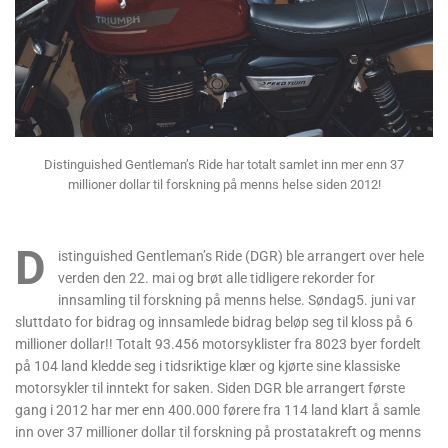
Distinguished Gentleman’s Ride har totalt samlet inn mer enn 37
millioner dollar til forskning på menns helse siden 2012!
D
istinguished Gentleman’s Ride (DGR) ble arrangert over hele
verden den 22. mai og brøt alle tidligere rekorder for
innsamling til forskning på menns helse. Søndag5. juni var
sluttdato for bidrag og innsamlede bidrag beløp seg til kloss på 6
millioner dollar!! Totalt 93.456 motorsyklister fra 8023 byer fordelt
på 104 land kledde seg i tidsriktige klær og kjørte sine klassiske
motorsykler til inntekt for saken. Siden DGR ble arrangert første
gang i 2012 har mer enn 400.000 førere fra 114 land klart å samle
inn over 37 millioner dollar til forskning på prostatakreft og menns