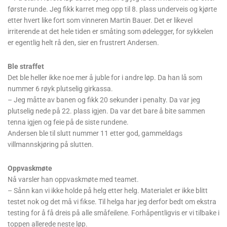
første runde. Jeg fikk karret meg opp til 8. plass underveis og kjørte
etter hvert like fort som vinneren Martin Bauer. Det er likevel
irriterende at det hele tiden er småting som ødelegger, for sykkelen
er egentlig helt rå den, sier en frustrert Andersen.
Ble straffet
Det ble heller ikke noe mer å juble for i andre løp. Da han lå som
nummer 6 røyk plutselig girkassa.
– Jeg måtte av banen og fikk 20 sekunder i penalty. Da var jeg
plutselig nede på 22. plass igjen. Da var det bare å bite sammen
tenna igjen og feie på de siste rundene.
Andersen ble til slutt nummer 11 etter god, gammeldags
villmannskjøring på slutten.
Oppvaskmøte
Nå varsler han oppvaskmøte med teamet.
– Sånn kan vi ikke holde på helg etter helg. Materialet er ikke blitt
testet nok og det må vi fikse. Til helga har jeg derfor bedt om ekstra
testing for å få dreis på alle småfeilene. Forhåpentligvis er vi tilbake i
toppen allerede neste løp.