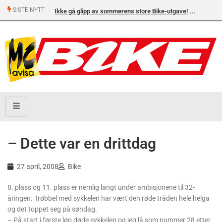
SISTE NYTT
v sommerens store Bike-utgave!
MC-salget jan-jul 2026: Honda størst foran
Yamaha og BMW
– Dette var en drittdag
27 april, 2008
Bike
8. plass og 11. plass er nemlig langt under ambisjonene til 32-
åringen. Trøbbel med sykkelen har vært den røde tråden hele helga
og det toppet seg på søndag.
– På start i første løp døde sykkelen og jeg lå som nummer 28 etter