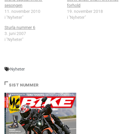
sesongen
forhold
11. november 2010
19. november 2018
i "Nyheter"
i "Nyheter"
Sturla nummer 6
3. juni 2007
i "Nyheter"
Nyheter
SIST NUMMER