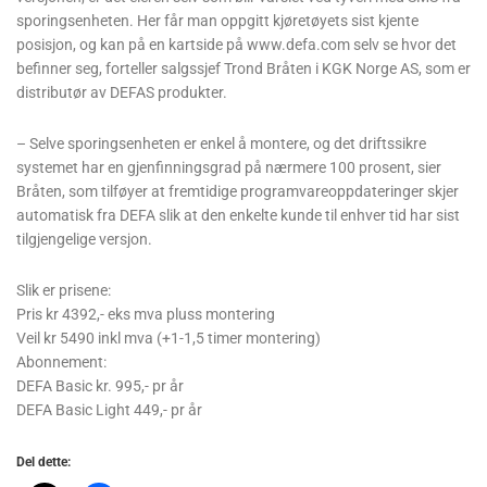
sporingsenheten. Her får man oppgitt kjøretøyets sist kjente
posisjon, og kan på en kartside på www.defa.com selv se hvor det
befinner seg, forteller salgssjef Trond Bråten i KGK Norge AS, som er
distributør av DEFAS produkter.
– Selve sporingsenheten er enkel å montere, og det driftssikre
systemet har en gjenfinningsgrad på nærmere 100 prosent, sier
Bråten, som tilføyer at fremtidige programvareoppdateringer skjer
automatisk fra DEFA slik at den enkelte kunde til enhver tid har sist
tilgjengelige versjon.
Slik er prisene:
Pris kr 4392,- eks mva pluss montering
Veil kr 5490 inkl mva (+1-1,5 timer montering)
Abonnement:
DEFA Basic kr. 995,- pr år
DEFA Basic Light 449,- pr år
Del dette: