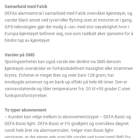
Samarbeid med Falck
DEFAs alarmsentral i samarbeid med Falck overvåker kjøretøyet, og
varsler blant annet ved tyveri eller flytting uten at motoren er i gang.
GPS-teknologien gjør det mulig å «se» med stor nøyaktighet hvor i
Europa kjøretøyet befinner seg, noe som radikalt øker sjansene for å
hindre tap av kjøretøyet.
Varsler på SMS
Sporingsenheten kan også varsle eier direkte via SMS dersom
kjøretøyet overskrider en forhåndsdefinert hastighet eller strømmen
brytes. Enheten er meget liten og veier bare 128 gram, har
innebygde antenner og en back-up effekt på hele 48 timer. Den er
vannavstøtende og tåler temperaturer fra -20 til +50 grader C uten
funksjonsforstyrrelser.
To typer abonnement
– Kunden kan velge mellom to abonnementstyper – DEFA Basic og
DEFA Basic light. DEFA Basic er FG-godkjent og overvåkes døgnet
rundt hele året via alarmsentralen. Velger man Basic light-
versjonen, er det eieren selv som blir varslet ved tyveri med SMS fra