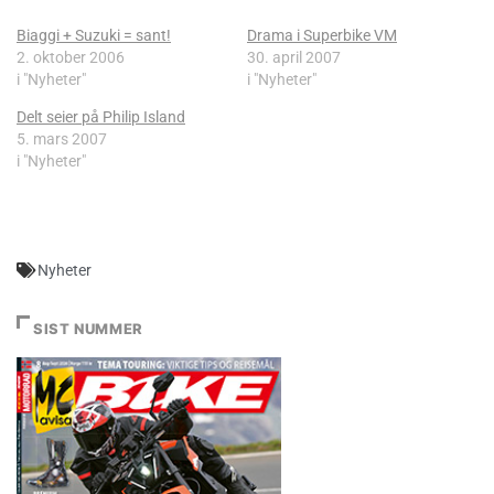
Biaggi + Suzuki = sant!
Drama i Superbike VM
2. oktober 2006
30. april 2007
i "Nyheter"
i "Nyheter"
Delt seier på Philip Island
5. mars 2007
i "Nyheter"
Nyheter
SIST NUMMER