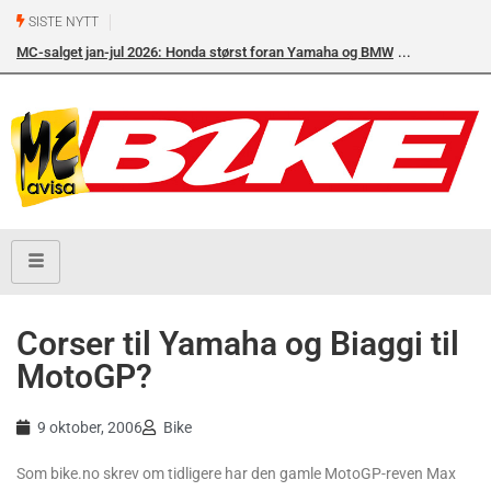
SISTE NYTT
MC-salget jan-jul 2026: Honda størst foran Yamaha og BMW
Modellsalge
R 1300 GS på
Corser til Yamaha og Biaggi til
MotoGP?
9 oktober, 2006
Bike
Som bike.no skrev om tidligere har den gamle MotoGP-reven Max