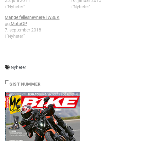
25. juni 2014
16. januar 2015
i "Nyheter"
i "Nyheter"
Mange fellesnevnere i WSBK
og MotoGP
7. september 2018
i "Nyheter"
Nyheter
SIST NUMMER