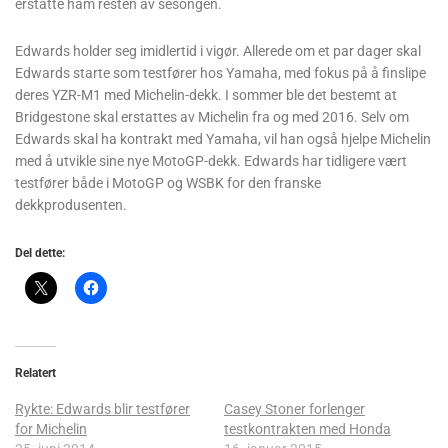
erstatte ham resten av sesongen.
Edwards holder seg imidlertid i vigør. Allerede om et par dager skal
Edwards starte som testfører hos Yamaha, med fokus på å finslipe
deres YZR-M1 med Michelin-dekk. I sommer ble det bestemt at
Bridgestone skal erstattes av Michelin fra og med 2016. Selv om
Edwards skal ha kontrakt med Yamaha, vil han også hjelpe Michelin
med å utvikle sine nye MotoGP-dekk. Edwards har tidligere vært
testfører både i MotoGP og WSBK for den franske
dekkprodusenten.
Del dette:
Relatert
Rykte: Edwards blir testfører
Casey Stoner forlenger
for Michelin
testkontrakten med Honda