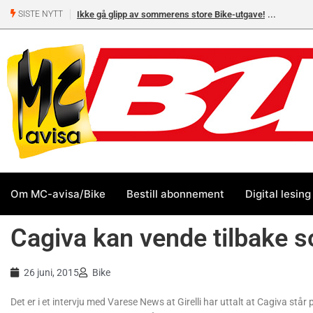
Ikke gå glipp av sommerens store Bike-utgave!
SISTE NYTT
Om MC-avisa/Bike
Bestill abonnement
Digital lesing
Cagiva kan vende tilbake 
26 juni, 2015
Bike
Det er i et intervju med Varese News at Girelli har uttalt at Cagiva s