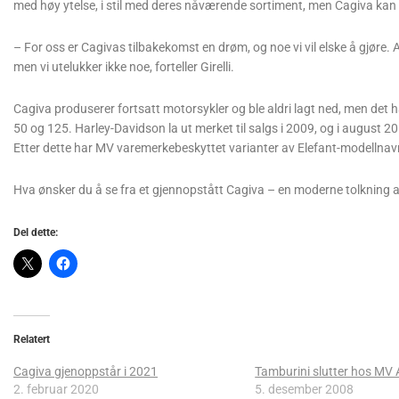
med høy ytelse, i stil med deres nåværende sortiment, men Cagiva kan 
– For oss er Cagivas tilbakekomst en drøm, og noe vi vil elske å gjøre. A
men vi utelukker ikke noe, forteller Girelli.
Cagiva produserer fortsatt motorsykler og ble aldri lagt ned, men det
50 og 125. Harley-Davidson la ut merket til salgs i 2009, og i august 2
Etter dette har MV varemerkebeskyttet varianter av Elefant-modellnav
Hva ønsker du å se fra et gjennopstått Cagiva – en moderne tolkning a
Del dette:
Relatert
Cagiva gjenoppstår i 2021
Tamburini slutter hos MV
2. februar 2020
5. desember 2008