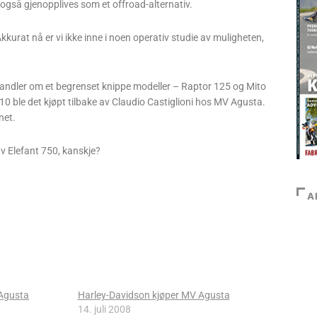
også gjenopplives som et offroad-alternativ.
kkurat nå er vi ikke inne i noen operativ studie av muligheten,
 handler om et begrenset knippe modeller – Raptor 125 og Mito
010 ble det kjøpt tilbake av Claudio Castiglioni hos MV Agusta.
net.
v Elefant 750, kanskje?
A
 Agusta
Harley-Davidson kjøper MV Agusta
14. juli 2008