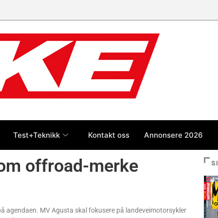
Test+Teknikk
Kontakt oss
Annonsere 2026
som offroad-merke
S
tår på agendaen. MV Agusta skal fokusere på landeveimotorsykler