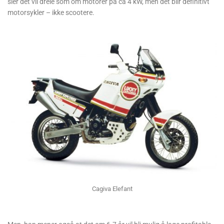
sier det vil dreie som om motorer på ca 4 kW, men det blir definitivt
motorsykler – ikke scootere.
Cagiva Elefant