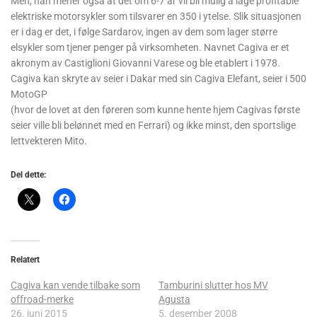
Men, han mener også at det om 6-7 år vil bli mulig å lage profitable
elektriske motorsykler som tilsvarer en 350 i ytelse. Slik situasjonen
er i dag er det, i følge Sardarov, ingen av dem som lager større
elsykler som tjener penger på virksomheten. Navnet Cagiva er et
akronym av Castiglioni Giovanni Varese og ble etablert i 1978.
Cagiva kan skryte av seier i Dakar med sin Cagiva Elefant, seier i 500
MotoGP
(hvor de lovet at den føreren som kunne hente hjem Cagivas første
seier ville bli belønnet med en Ferrari) og ikke minst, den sportslige
lettvekteren Mito.
Del dette:
Relatert
Cagiva kan vende tilbake som
Tamburini slutter hos MV
offroad-merke
Agusta
26. juni 2015
5. desember 2008