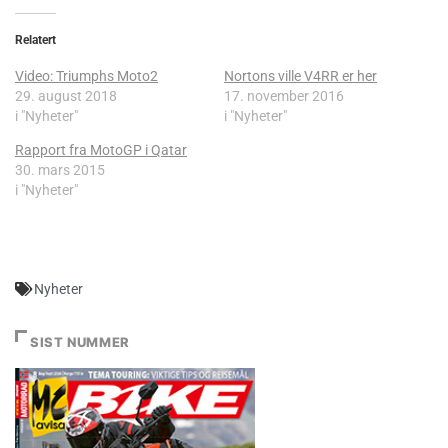
Relatert
Video: Triumphs Moto2
Nortons ville V4RR er her
29. august 2018
17. november 2016
i "Nyheter"
i "Nyheter"
Rapport fra MotoGP i Qatar
30. mars 2015
i "Nyheter"
Nyheter
SIST NUMMER