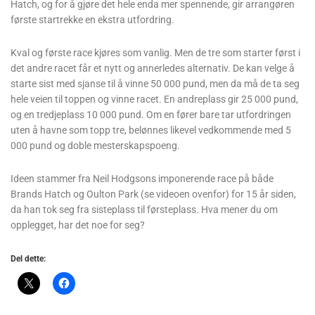
Hatch, og for å gjøre det hele enda mer spennende, gir arrangøren
første startrekke en ekstra utfordring.
Kval og første race kjøres som vanlig. Men de tre som starter først i
det andre racet får et nytt og annerledes alternativ. De kan velge å
starte sist med sjanse til å vinne 50 000 pund, men da må de ta seg
hele veien til toppen og vinne racet. En andreplass gir 25 000 pund,
og en tredjeplass 10 000 pund. Om en fører bare tar utfordringen
uten å havne som topp tre, belønnes likevel vedkommende med 5
000 pund og doble mesterskapspoeng.
Ideen stammer fra Neil Hodgsons imponerende race på både
Brands Hatch og Oulton Park (se videoen ovenfor) for 15 år siden,
da han tok seg fra sisteplass til førsteplass. Hva mener du om
opplegget, har det noe for seg?
Del dette: