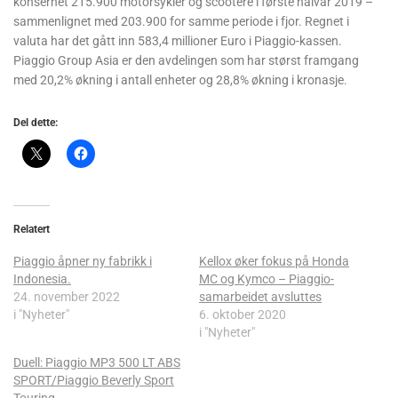
konsernet 215.900 motorsykler og scootere i første halvår 2019 –
sammenlignet med 203.900 for samme periode i fjor. Regnet i
valuta har det gått inn 583,4 millioner Euro i Piaggio-kassen.
Piaggio Group Asia er den avdelingen som har størst framgang
med 20,2% økning i antall enheter og 28,8% økning i kronasje.
Del dette:
Relatert
Piaggio åpner ny fabrikk i
Kellox øker fokus på Honda
Indonesia.
MC og Kymco – Piaggio-
24. november 2022
samarbeidet avsluttes
i "Nyheter"
6. oktober 2020
i "Nyheter"
Duell: Piaggio MP3 500 LT ABS
SPORT/Piaggio Beverly Sport
Touring