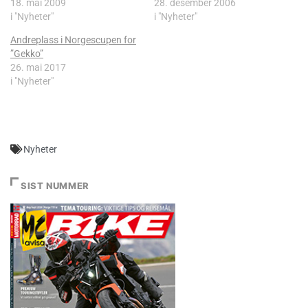
18. mai 2009
28. desember 2006
i "Nyheter"
i "Nyheter"
Andreplass i Norgescupen for
”Gekko”
26. mai 2017
i "Nyheter"
Nyheter
SIST NUMMER