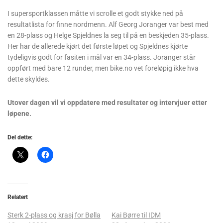
I supersportklassen måtte vi scrolle et godt stykke ned på
resultatlista for finne nordmenn. Alf Georg Joranger var best med
en 28-plass og Helge Spjeldnes la seg til på en beskjeden 35-plass.
Her har de allerede kjørt det første løpet og Spjeldnes kjørte
tydeligvis godt for fasiten i mål var en 34-plass. Joranger står
oppført med bare 12 runder, men bike.no vet foreløpig ikke hva
dette skyldes.
Utover dagen vil vi oppdatere med resultater og intervjuer etter
løpene.
Del dette:
Relatert
Sterk 2-plass og krasj for Bølla
Kai Børre til IDM