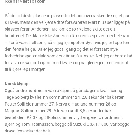
ikke har vært i bakken.
På de to første plassene plasserte det noe overraskende seg et par
KTM-er, mens den velkjente tittelforsvareren Martin Bauer ligger på
plassen foran Andersen. Mellom de to rivalene skilte det ett
hundredel. Det klarte ikke Andersen å irritere seg over i det hele tatt.
– For å være helt ærlig så er jeg kjempefornøyd hvis jeg er topp fem
den første helga. Da er jeg godt i gang og det er fortsatt mye
forbedringspotensiale som det går an å utnytte. Nei, jeg er bare glad
for å være så godt i gang med kvalen og nå gleder jeg meg enormt
til å kjøre løp i morgen.
Norsk klynge
Også andre nordmenn var i aksjon på gårsdagens kvalifisering.
Tage Solberg kvalet inn som nummer 24, 2,8 sekunder bak teten.
Petter Solli ble nummer 27, Norvald Haaland nummer 28 og
Magnus Solli nummer 29. Alle var rundt 3,5 sekunder bak
bestetiden. På 37 og 38-plass finner vi ytterligere to nordmenn.
Bjørn og Tom Rasmussen, begge på Suzuki GSX-R1000, var begge
drøye fem sekunder bak.