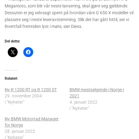
Megamoto, som blir vår neste lansering, skal gjøre seg gjeldende.
Dessuten er jeg selvsagt spent på hvordan våre G 650 X modeller vil
plassere seg i neste leseravstemming. Slik det har gått hittil, ser vi
ihvertfall fremtiden lyst i møte, sier Diess.
Del dette:
Relatert
Ny R 1200 RT og R 1200 ST
BMW mestselgende i Norge i
29. november 2004
2021
i "Nyheter"
4. januar 2022
i "Nyheter"
Ny BMW Motorrad Manager
for Norge
28. januar 2022
i "Nyheter"