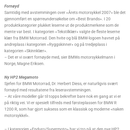
Fornøyd
Samtidig med avstemmingen over «Årets motorsykkel 2007» ble det
gjennomført en spørreundersøkelse om «Best Brands». I 20
produktkategorier plukket leserne ut de produktmerkene som de
mente var best. I kategorien «Tekstilklær» valgte de fleste leserne
klær fra BMW Motorrad. Den hvite og blå BMW-logoen havnet på
andreplass i kategorien «Ryggskinner» og på tredjeplass i
kategorien «Skinnklær».
– Det er vi svært fornøyde med, sier BMWs motorsykkelmann i
Norge, Magne Eriksen.
Ny HP2 Megamoto
Sjefen for BMW Motorrad, Dr. Herbert Diess, er naturligvis svært
fornøyd med resultatene fra leseravstemmingen.
– At våre modeller går til topps bekrefter bare nok en gang at vi er
på riktig vei. Vi er spesielt tilfreds med førsteplassen for BMW R
1200 R, som har gjort suksess som en klassisk og moderne «naken
motorsykkel».
– I kategorien «Enduro/Supermoto» har vi tro på at den nye HP2