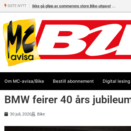
Ikke gå glipp av sommerens store Bike-utgave!
MC-salget
SISTE NYTT
Yamaha 
Om MC-avisa/Bike
Bestill abonnement
Digital lesing
BMW feirer 40 års jubileu
30 juli, 2020
Bike