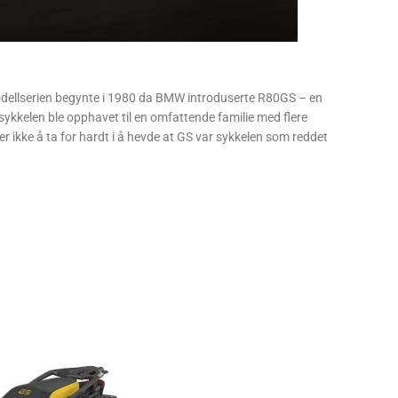
Modellserien begynte i 1980 da BMW introduserte R80GS – en
sykkelen ble opphavet til en omfattende familie med flere
r ikke å ta for hardt i å hevde at GS var sykkelen som reddet