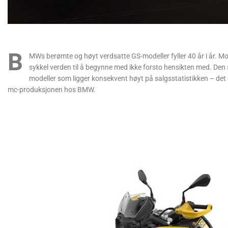
B
MWs berømte og høyt verdsatte GS-modeller fyller 40 år i år. 
sykkel verden til å begynne med ikke forsto hensikten med. Den 
modeller som ligger konsekvent høyt på salgsstatistikken – det e
mc-produksjonen hos BMW.