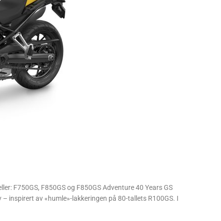
odeller: F750GS, F850GS og F850GS Adventure 40 Years GS
sølv – inspirert av «humle»-lakkeringen på 80-tallets R100GS. I