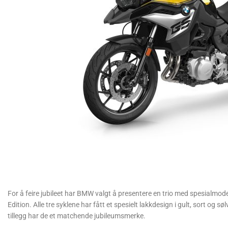
For å feire jubileet har BMW valgt å presentere en trio med spesialm
Edition. Alle tre syklene har fått et spesielt lakkdesign i gult, sort og 
tillegg har de et matchende jubileumsmerke.