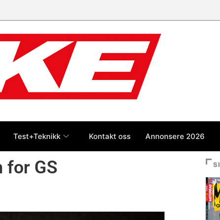
 jan-jul 2026: Honda størst foran
og BMW
Test+Teknikk
Kontakt oss
Annonsere 2026
m for GS
S