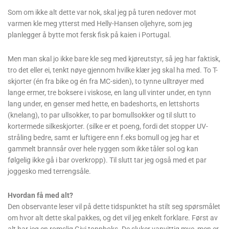
lange, tykke, vanntette, osv.
Som om ikke alt dette var nok, skal jeg på turen nedover mot
varmen kle meg ytterst med Helly-Hansen oljehyre, som jeg
planlegger å bytte mot fersk fisk på kaien i Portugal.
Men man skal jo ikke bare kle seg med kjøreutstyr, så jeg har faktisk,
tro det eller ei, tenkt nøye gjennom hvilke klær jeg skal ha med. To T-
skjorter (én fra bike og én fra MC-siden), to tynne ulltrøyer med
lange ermer, tre boksere i viskose, en lang ull vinter under, en tynn
lang under, en genser med hette, en badeshorts, en lettshorts
(knelang), to par ullsokker, to par bomullsokker og til slutt to
kortermede silkeskjorter. (silke er et poeng, fordi det stopper UV-
stråling bedre, samt er luftigere enn f.eks bomull og jeg har et
gammelt brannsår over hele ryggen som ikke tåler sol og kan
følgelig ikke gå i bar overkropp). Til slutt tar jeg også med et par
joggesko med terrengsåle.
Hvordan få med alt?
Den observante leser vil på dette tidspunktet ha stilt seg spørsmålet