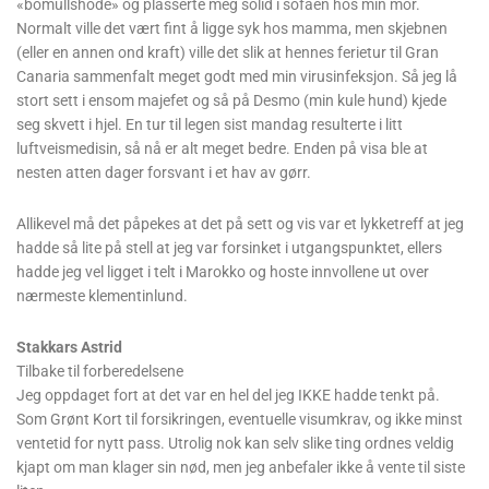
infiserte lunger og luftveier, ga meg feber, slimhoste og
«bomullshode» og plasserte meg solid i sofaen hos min mor.
Normalt ville det vært fint å ligge syk hos mamma, men skjebnen
(eller en annen ond kraft) ville det slik at hennes ferietur til Gran
Canaria sammenfalt meget godt med min virusinfeksjon. Så jeg lå
stort sett i ensom majefet og så på Desmo (min kule hund) kjede
seg skvett i hjel. En tur til legen sist mandag resulterte i litt
luftveismedisin, så nå er alt meget bedre. Enden på visa ble at
nesten atten dager forsvant i et hav av gørr.
Allikevel må det påpekes at det på sett og vis var et lykketreff at jeg
hadde så lite på stell at jeg var forsinket i utgangspunktet, ellers
hadde jeg vel ligget i telt i Marokko og hoste innvollene ut over
nærmeste klementinlund.
Stakkars Astrid
Tilbake til forberedelsene
Jeg oppdaget fort at det var en hel del jeg IKKE hadde tenkt på.
Som Grønt Kort til forsikringen, eventuelle visumkrav, og ikke minst
ventetid for nytt pass. Utrolig nok kan selv slike ting ordnes veldig