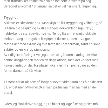
snike på et sett Michelin Anakee. Bakdekket har jeg ubrukt stående,
men framdekket bestilt fra dekkonline.com lar vente på seg.
Beregnet ankomst 18. januar, så det er vel her snart. Håper jeg.
Trygghet
Allikevel er ikke dette nok. Man vil jo ha litt trygghet og velbehag, så
Biltema ble besøkt, og ekstra slanger, dekkomleggingsutstyr,
heldekkende styrebøyler, nye muffer og litt annet småplukk ble
innkjøpt. Jeg har også et lite pipenøkkelsett, noen utvalgte
fastnøkler med skralle og min trofaste Leatherman, samt en solid
avbiter og en kraftig pianotang.
Av tidligere erfaringer vet jeg at om alt går som planlagt, er ikke
denne klargjøringen mer en én dags arbeid, men det var det med
«som planlagt», da. Torsdagen skal vies til ship-shaping av den
ferme damen, så får vi se.
Til tross for at alt som så langt er nevnt virker som nok å holde styr
på, er det mer. Mye mer.Skal man på tur må man ha med en del
stæsj.