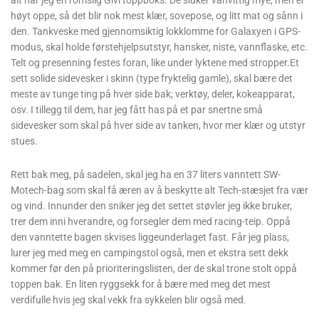
om hvor alt dette skal pakkes, og det vil jeg enkelt forklare. Først av
alt har jeg en romslig Givi toppboks. De sluker vanvittig mye, men er
høyt oppe, så det blir nok mest klær, sovepose, og litt mat og sånn i
den. Tankveske med gjennomsiktig lokklomme for Galaxyen i GPS-
modus, skal holde førstehjelpsutstyr, hansker, niste, vannflaske, etc.
Telt og presenning festes foran, like under lyktene med stropper.Et
sett solide sidevesker i skinn (type fryktelig gamle), skal bære det
meste av tunge ting på hver side bak; verktøy, deler, kokeapparat,
osv. I tillegg til dem, har jeg fått has på et par snertne små
sidevesker som skal på hver side av tanken, hvor mer klær og utstyr
stues.
Rett bak meg, på sadelen, skal jeg ha en 37 liters vanntett SW-
Motech-bag som skal få æren av å beskytte alt Tech-stæsjet fra vær
og vind. Innunder den sniker jeg det settet støvler jeg ikke bruker,
trer dem inni hverandre, og forsegler dem med racing-teip. Oppå
den vanntette bagen skvises liggeunderlaget fast. Får jeg plass,
lurer jeg med meg en campingstol også, men et ekstra sett dekk
kommer før den på prioriteringslisten, der de skal trone stolt oppå
toppen bak. En liten ryggsekk for å bære med meg det mest
verdifulle hvis jeg skal vekk fra sykkelen blir også med.