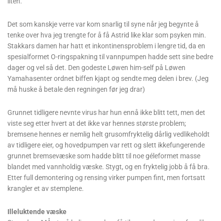
kjapt om man klager sin nød, men jeg anbefaler ikke å vente til siste
liten.
Det som kanskje verre var kom snarlig til syne når jeg begynte å
tenke over hva jeg trengte for å få Astrid like klar som psyken min.
Stakkars damen har hatt et inkontinensproblem i lengre tid, da en
spesialformet O-ringspakning til vannpumpen hadde sett sine bedre
dager og vel så det. Den godeste Løwen him-self på Løwen
Yamahasenter ordnet biffen kjapt og sendte meg delen i brev. (Jeg
må huske å betale den regningen før jeg drar)
Grunnet tidligere nevnte virus har hun ennå ikke blitt tett, men det
viste seg etter hvert at det ikke var hennes største problem;
bremsene hennes er nemlig helt grusomfryktelig dårlig vedlikeholdt
av tidligere eier, og hovedpumpen var rett og slett ikkefungerende
grunnet bremsevæske som hadde blitt til noe géleformet masse
blandet med vannholdig væske. Stygt, og en fryktelig jobb å få bra.
Etter full demontering og rensing virker pumpen fint, men fortsatt
krangler et av stemplene.