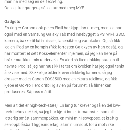
Siden jeg skal skrive blogg, og ta bilder og lage film og greier, må
man ha med seg en del tech-ting.
Og jeg liker gadgets, så jeg tar med meg MYE.
Gadgets
Én ting er Carbonlook-pc-en Eksil har kjøpt inn til meg, men jeg har
også med en Samsung Galaxy Tab med innebygget GPS, WiFi, GSM,
kamera, bakke-til-luft-missiler, lasersikte og vannkoker. Og så fikk
jeg en iPod av en kompis (fikk forresten Galaxyen av han også), og
har montert et sett Koss-elementer i hjelmen, så jeg kan høre på
bråkemusikken min underveis. En aldri så liten dokkingstasjon til
nevnte iPod, så jeg har musikk i teltet om kvelden har jeg også tenkt
å skvise med. Skikkelige bilder krever skikkelig kamera, så jeg
drasser med et Canon EOS350D med en ekstra telelinse, og fikk
kjøpe et GoPro Hero dritbillig av en på forumet, så filmer kan
produseres. Såpass må til.
Men alt det er high-tech-stæsj. En lang tur krever også en del low-
tech-behov dekket, så jeg har kjøpt inn et tomannstelt som blir
latterlig smått sammenpakket, en mini-mini-sovepose, et kraftig