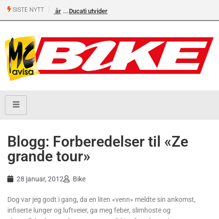
SISTE NYTT
Ducati utvider forhandlernettet med AllSuperMoto i Stavanger og MCO
Vollebekk i Oslo
Blogg: Forberedelser til «Ze
grande tour»
28 januar, 2012
Bike
Dog var jeg godt i gang, da en liten «venn» meldte sin ankomst,