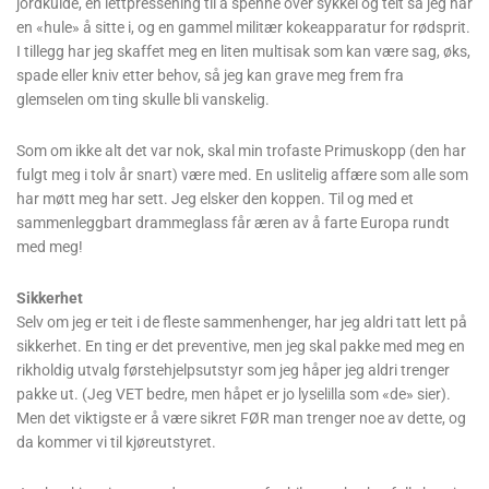
selvoppblåsbart liggeunderlag, aluminiumsduk for å motvirke
jordkulde, en lettpressening til å spenne over sykkel og telt så jeg har
en «hule» å sitte i, og en gammel militær kokeapparatur for rødsprit.
I tillegg har jeg skaffet meg en liten multisak som kan være sag, øks,
spade eller kniv etter behov, så jeg kan grave meg frem fra
glemselen om ting skulle bli vanskelig.
Som om ikke alt det var nok, skal min trofaste Primuskopp (den har
fulgt meg i tolv år snart) være med. En uslitelig affære som alle som
har møtt meg har sett. Jeg elsker den koppen. Til og med et
sammenleggbart drammeglass får æren av å farte Europa rundt
med meg!
Sikkerhet
Selv om jeg er teit i de fleste sammenhenger, har jeg aldri tatt lett på
sikkerhet. En ting er det preventive, men jeg skal pakke med meg en
rikholdig utvalg førstehjelpsutstyr som jeg håper jeg aldri trenger
pakke ut. (Jeg VET bedre, men håpet er jo lyselilla som «de» sier).
Men det viktigste er å være sikret FØR man trenger noe av dette, og
da kommer vi til kjøreutstyret.