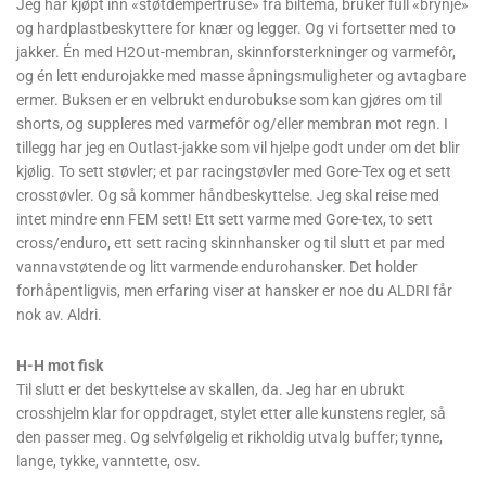
Jeg har kjøpt inn «støtdempertruse» fra biltema, bruker full «brynje»
og hardplastbeskyttere for knær og legger. Og vi fortsetter med to
jakker. Én med H2Out-membran, skinnforsterkninger og varmefôr,
og én lett endurojakke med masse åpningsmuligheter og avtagbare
ermer. Buksen er en velbrukt endurobukse som kan gjøres om til
shorts, og suppleres med varmefôr og/eller membran mot regn. I
tillegg har jeg en Outlast-jakke som vil hjelpe godt under om det blir
kjølig. To sett støvler; et par racingstøvler med Gore-Tex og et sett
crosstøvler. Og så kommer håndbeskyttelse. Jeg skal reise med
intet mindre enn FEM sett! Ett sett varme med Gore-tex, to sett
cross/enduro, ett sett racing skinnhansker og til slutt et par med
vannavstøtende og litt varmende endurohansker. Det holder
forhåpentligvis, men erfaring viser at hansker er noe du ALDRI får
nok av. Aldri.
H-H mot fisk
Til slutt er det beskyttelse av skallen, da. Jeg har en ubrukt
crosshjelm klar for oppdraget, stylet etter alle kunstens regler, så
den passer meg. Og selvfølgelig et rikholdig utvalg buffer; tynne,