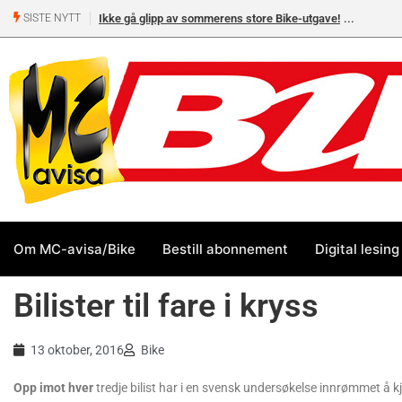
Ikke gå glipp av sommerens store Bike-utgave!
SISTE NYTT
Om MC-avisa/Bike
Bestill abonnement
Digital lesing
Bilister til fare i kryss
13 oktober, 2016
Bike
Opp imot hver
tredje bilist har i en svensk undersøkelse innrømmet å kj