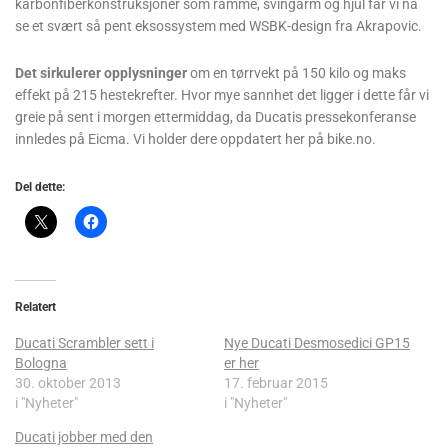
karbonfiberkonstruksjoner ­som ramme, svingarm og hjul får vi nå
se et svært så pent eksossystem med WSBK-design fra Akrapovic.
Det sirkulerer opplysninger
om en tørrvekt på 150 kilo og maks
effekt på 215 hestekrefter. Hvor mye sannhet det ligger i dette får vi
greie på sent i morgen ettermiddag, da Ducatis pressekonferanse
innledes på Eicma. Vi holder dere oppdatert her på bike.no.
Del dette:
Relatert
Ducati Scrambler sett i
Nye Ducati Desmosedici GP15
Bologna
er her
30. oktober 2013
17. februar 2015
i "Nyheter"
i "Nyheter"
Ducati jobber med den