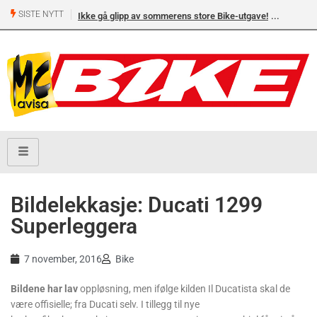
SISTE NYTT
lipp av sommerens store Bike-utgave!
MC-salget jan-jul 2026: Honda størst 
Yamaha og BMW
Bildelekkasje: Ducati 1299
Superleggera
7 november, 2016
Bike
Bildene har lav
oppløsning, men ifølge kilden Il Ducatista skal de
være offisielle; fra Ducati selv. I tillegg til nye