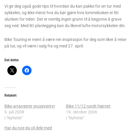
Vi gir deg også gode tips til hvordan du kan pakke for en tur med
sykkelen, og ikke minst hva du bør gjøre hvis lommeboken er litt
slunken for tiden. Det er nemlig ingen grunn til å begynne å grave
seg ned. Med litt planlegging kan du likevel lufte motorsykkelen din.
Bike Touring er ment å være ren inspirasjon for deg som liker å reise
på tur, og vil være i salg fra og med 27. april.
Del dette:
Relatert
Bike arrangerer gruseventyr
Bike 11/12 rundt hjørnet
9. juli 2008
19. oktober 2006
i "Nyheter"
i "Nyheter"
Har du noe du vil dele med