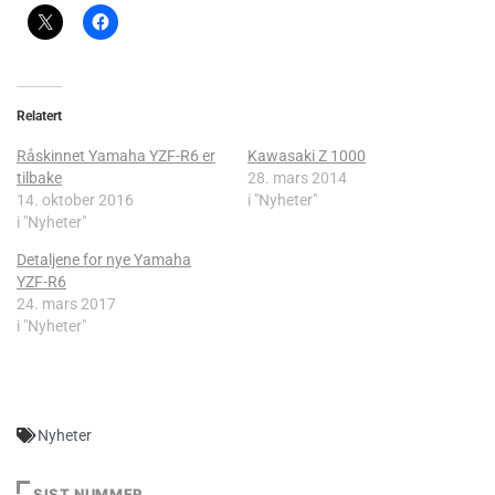
Relatert
Råskinnet Yamaha YZF-R6 er
Kawasaki Z 1000
tilbake
28. mars 2014
14. oktober 2016
i "Nyheter"
i "Nyheter"
Detaljene for nye Yamaha
YZF-R6
24. mars 2017
i "Nyheter"
Nyheter
SIST NUMMER