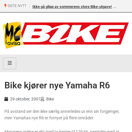
SISTE NYTT
Ikke gå glipp av sommerens store Bike-utgave!
Bike kjører nye Yamaha R6
29 oktober, 2007
Bike
På avstand ser den ikke særlig annerledes ut enn sin forgjenger,
men Yamahas nye R6 er fornyet på flere områder.
Motorens ytelse er økt med to hester til 129 hk, samtidig med at