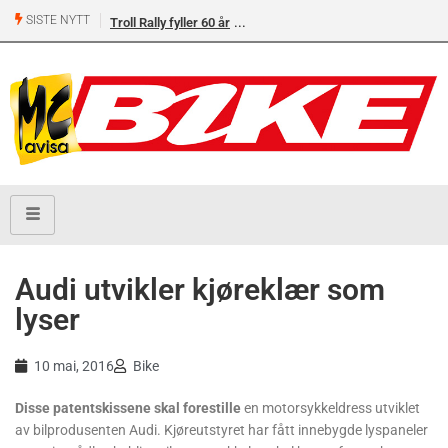
SISTE NYTT
Troll Rally fyller 60 år
Audi utvikler kjøreklær som
lyser
10 mai, 2016
Bike
Disse patentskissene skal forestille
en motorsykkeldress utviklet
av bilprodusenten Audi. Kjøreutstyret har fått innebygde lyspaneler