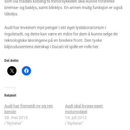
som via trådløs kobling til motorsykkelen skal kunne forsterke
bremse- og baklys, samt blinklys. En annen mulig funksjon er også
tåkelys.
Audi har investert mye penger i sitt eget lyslaboratorium i
Ingolstadt, og dette kan være en måte for dem å kunne selge de
teknologiske løsningene på en bredere front. Den tyske
bilprodusentens eierskap i Ducati vil spille en rolle her.
Del dette:
Relatert
Audi har fremstilt ny og ren
Audi skal bygge egen
bensin
motorsykkel
28. mai 2015
19. juli 2012
i "Nyheter"
i "Nyheter"