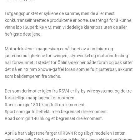
I utgangspunktet er syklene de samme, men de aller mest
konkurranseinnrettede produktene er borte. De trengs for å kunne
vinne løp i Superbike VM, men vi dødelige klarer oss uten de aller
heftigste detaljene.
Motordekslene i magnesium er nå laget av aluminium og
justerinsmulighetene for svingen, styrevinkel og motorinnfesting
har forsvunnet. I stedet for Öhlins-demper både foran og bak sitter
det nå en 43 mm Showa-gaffel foran som er fullt justerbar, akkurat
som bakdemperen fra Sachs.
Det som derimot er igjen fra RSV4 er fly-by-wire systemet og de tre
forskjellige mappingene for motoren.
Race som gir 180 hk og fullt dreiemoment.
Sport som gir full effekt, men begrenset dreiemoment.
Road som gir 140 hk og et begrenset dreiemoment.
Aprilia har valgt rene farger til RSV4 R og tilbyr modellen i enten
svart eller hvit. Pris har vi foreløpig ikke fått, men siden den frontes