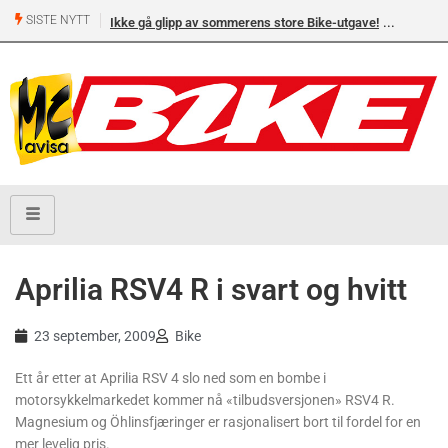
SISTE NYTT
Ikke gå glipp av sommerens store Bike-utgave!
Aprilia RSV4 R i svart og hvitt
23 september, 2009
Bike
Ett år etter at Aprilia RSV 4 slo ned som en bombe i
motorsykkelmarkedet kommer nå «tilbudsversjonen» RSV4 R.
Magnesium og Öhlinsfjæringer er rasjonalisert bort til fordel for en
mer levelig pris.