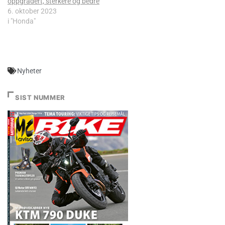
oppgradert, sterkere og bedre
6. oktober 2023
i "Honda"
Nyheter
SIST NUMMER