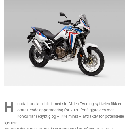
H
onda har skutt blink med sin Africa Twin og sykkelen fikk en
omfattende oppgradering for 2020 for å gjøre den mer
konkurransedyktig og – ikke minst – attraktiv for potensielle
kjøpere.
Nettopp dette med attraktiv er grunnen til at Afirca Twin 2021