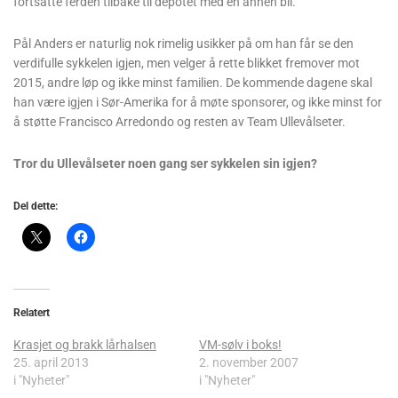
fortsatte ferden tilbake til depotet med en annen bil.
Pål Anders er naturlig nok rimelig usikker på om han får se den
verdifulle sykkelen igjen, men velger å rette blikket fremover mot
2015, andre løp og ikke minst familien. De kommende dagene skal
han være igjen i Sør-Amerika for å møte sponsorer, og ikke minst for
å støtte Francisco Arredondo og resten av Team Ullevålseter.
Tror du Ullevålseter noen gang ser sykkelen sin igjen?
Del dette:
Relatert
Krasjet og brakk lårhalsen
VM-sølv i boks!
25. april 2013
2. november 2007
i "Nyheter"
i "Nyheter"