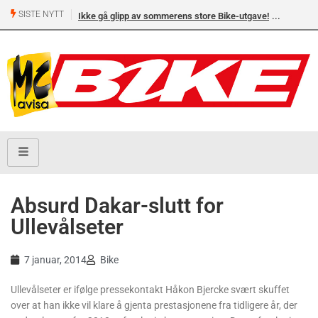
SISTE NYTT
Ikke gå glipp av sommerens store Bike-utgave!
Absurd Dakar-slutt for
Ullevålseter
7 januar, 2014
Bike
Ullevålseter er ifølge pressekontakt Håkon Bjercke svært skuffet
over at han ikke vil klare å gjenta prestasjonene fra tidligere år, der