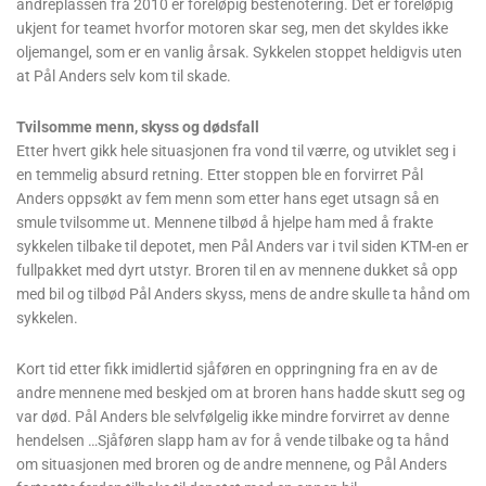
andreplassen fra 2010 er foreløpig bestenotering. Det er foreløpig
ukjent for teamet hvorfor motoren skar seg, men det skyldes ikke
oljemangel, som er en vanlig årsak. Sykkelen stoppet heldigvis uten
at Pål Anders selv kom til skade.
Tvilsomme menn, skyss og dødsfall
Etter hvert gikk hele situasjonen fra vond til værre, og utviklet seg i
en temmelig absurd retning. Etter stoppen ble en forvirret Pål
Anders oppsøkt av fem menn som etter hans eget utsagn så en
smule tvilsomme ut. Mennene tilbød å hjelpe ham med å frakte
sykkelen tilbake til depotet, men Pål Anders var i tvil siden KTM-en er
fullpakket med dyrt utstyr. Broren til en av mennene dukket så opp
med bil og tilbød Pål Anders skyss, mens de andre skulle ta hånd om
sykkelen.
Kort tid etter fikk imidlertid sjåføren en oppringning fra en av de
andre mennene med beskjed om at broren hans hadde skutt seg og
var død. Pål Anders ble selvfølgelig ikke mindre forvirret av denne
hendelsen …Sjåføren slapp ham av for å vende tilbake og ta hånd
om situasjonen med broren og de andre mennene, og Pål Anders