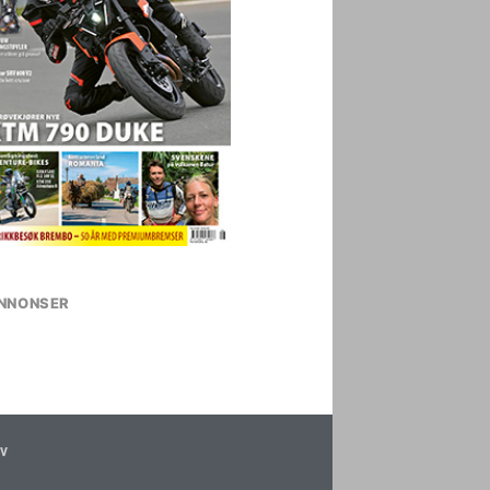
NNONSER
v