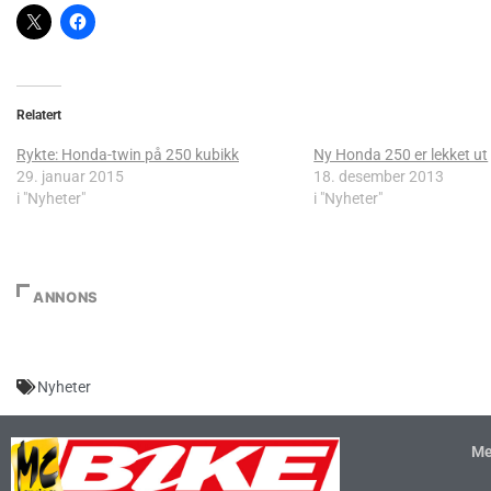
Relatert
Rykte: Honda-twin på 250 kubikk
Ny Honda 250 er lekket ut
29. januar 2015
18. desember 2013
i "Nyheter"
i "Nyheter"
ANNONS
Nyheter
Me