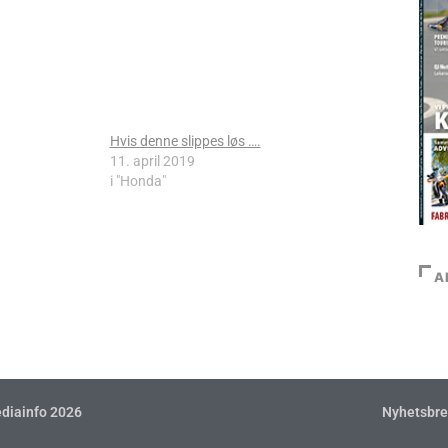
Hvis denne slippes løs ….
11. april 2019
i "Honda"
A
diainfo 2026
Nyhetsbre