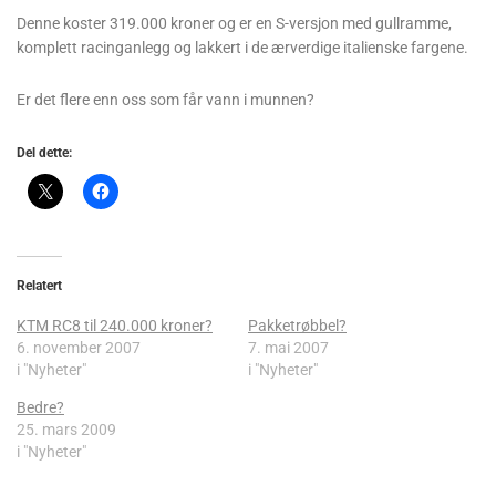
Denne koster 319.000 kroner og er en S-versjon med gullramme,
komplett racinganlegg og lakkert i de ærverdige italienske fargene.
Er det flere enn oss som får vann i munnen?
Del dette:
Relatert
KTM RC8 til 240.000 kroner?
Pakketrøbbel?
6. november 2007
7. mai 2007
i "Nyheter"
i "Nyheter"
Bedre?
25. mars 2009
i "Nyheter"