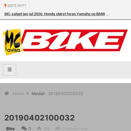
SISTE NYTT
MC-salget jan-jul 2026: Honda størst foran Yamaha og BMW
Home
Media
20190402100032
20190402100032
Bike
0
94
0 minute read