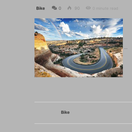
Bike
0
90
0 minute read
Bike