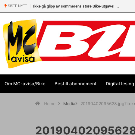
Ikke gå glipp av sommerens store Bike-utgave!
SISTE NYTT
Om MC-avisa/Bike
Bestill abonnement
Digital lesing
Home
Media
20190402095628.jpg?ito
20190402095628