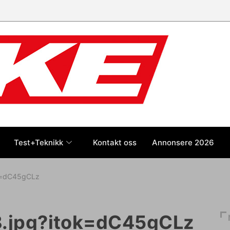
Test+Teknikk
Kontakt oss
Annonsere 2026
k=dC45gCLz
.jpg?itok=dC45gCLz