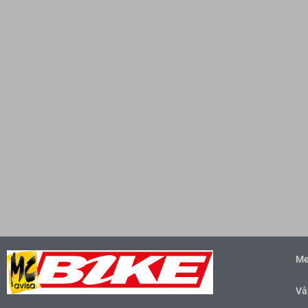
Me
Vå