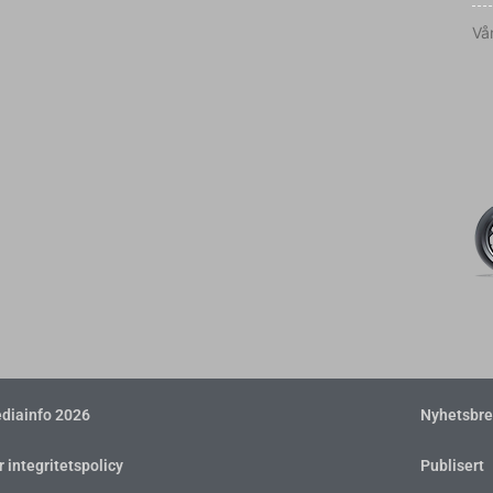
Vår
diainfo 2026
Nyhetsbre
r integritetspolicy
Publisert