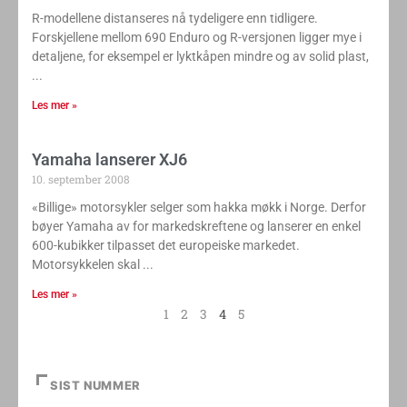
R-modellene distanseres nå tydeligere enn tidligere.
Forskjellene mellom 690 Enduro og R-versjonen ligger mye i
detaljene, for eksempel er lyktkåpen mindre og av solid plast,
Les mer »
Yamaha lanserer XJ6
10. september 2008
«Billige» motorsykler selger som hakka møkk i Norge. Derfor
bøyer Yamaha av for markedskreftene og lanserer en enkel
600-kubikker tilpasset det europeiske markedet.
Motorsykkelen skal
Les mer »
1
2
3
4
5
SIST NUMMER