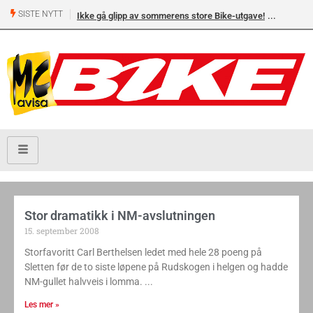
SISTE NYTT
Ikke gå glipp av sommerens store Bike-utgave!
Stor dramatikk i NM-avslutningen
15. september 2008
Storfavoritt Carl Berthelsen ledet med hele 28 poeng på
Sletten før de to siste løpene på Rudskogen i helgen og hadde
NM-gullet halvveis i lomma.
Les mer »