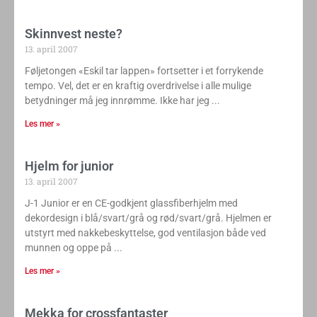
Skinnvest neste?
13. april 2007
Føljetongen «Eskil tar lappen» fortsetter i et forrykende
tempo. Vel, det er en kraftig overdrivelse i alle mulige
betydninger må jeg innrømme. Ikke har jeg
Les mer »
Hjelm for junior
13. april 2007
J-1 Junior er en CE-godkjent glassfiberhjelm med
dekordesign i blå/svart/grå og rød/svart/grå. Hjelmen er
utstyrt med nakkebeskyttelse, god ventilasjon både ved
munnen og oppe på
Les mer »
Mekka for crossfantaster