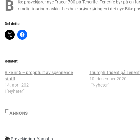
B
ike prøvekjører nye Tracer 700 på Tenerife. Tenerife byr på en fa
rimelig touringmaskin. Les hele prøvekjøringen i det nye Bike p
Del dette:
Relatert
Bike nr 5 – proppfullt av spennende
Triumph Trident på Teneri
stoff!
10. desember 2020
14. april 2021
i "Nyheter"
i "Nyheter"
ANNONS
Prøvekjøring
,
Yamaha